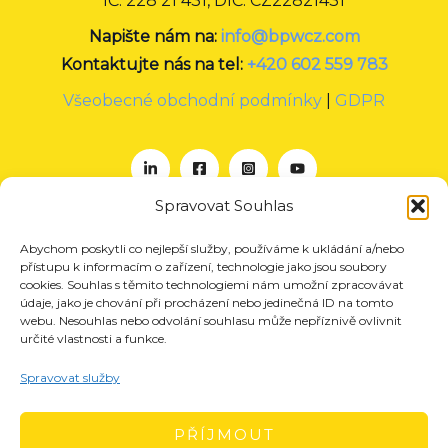
IČ: 228 21 431, DIČ: CZ22821431
Napište nám na:
info@bpwcz.com
Kontaktujte nás na tel:
+420 602 559 783
Všeobecné obchodní podmínky
|
GDPR
Spravovat Souhlas
Abychom poskytli co nejlepší služby, používáme k ukládání a/nebo
O nás
přístupu k informacím o zařízení, technologie jako jsou soubory
Projekty
cookies. Souhlas s těmito technologiemi nám umožní zpracovávat
údaje, jako je chování při procházení nebo jedinečná ID na tomto
Členství
webu. Nesouhlas nebo odvolání souhlasu může nepříznivě ovlivnit
určité vlastnosti a funkce.
Akce
Aktuality
Spravovat služby
Pro média
Kontakt
PŘÍJMOUT