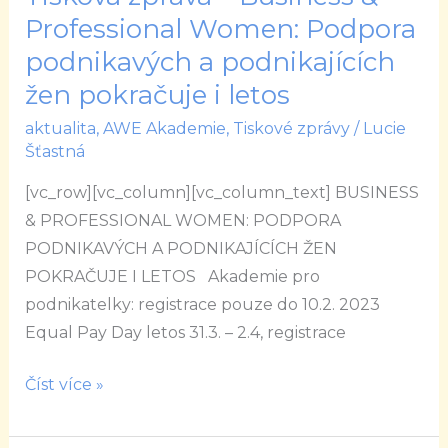
zpráva
Professional Women: Podpora
–
podnikavých a podnikajících
Business
žen pokračuje i letos
&
aktualita
,
AWE Akademie
,
Tiskové zprávy
/
Lucie
Professional
Šťastná
Women:
Podpora
[vc_row][vc_column][vc_column_text] BUSINESS
podnikavých
& PROFESSIONAL WOMEN: PODPORA
a
PODNIKAVÝCH A PODNIKAJÍCÍCH ŽEN
podnikajících
POKRAČUJE I LETOS Akademie pro
žen
podnikatelky: registrace pouze do 10.2. 2023
pokračuje
Equal Pay Day letos 31.3. – 2.4, registrace
i
letos
Číst více »