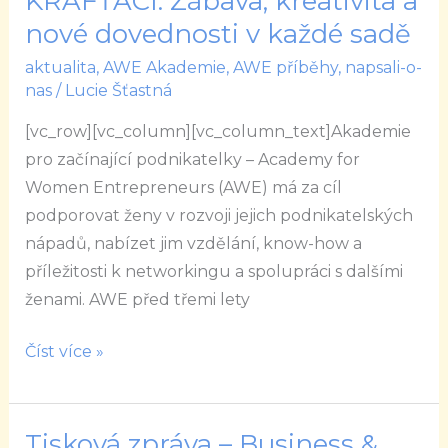
KRAFŤÁCI: Zábava, kreativita a
Renata
nové dovednosti v každé sadě
Kasíková
aktualita
,
AWE Akademie
,
AWE příběhy
,
napsali-o-
a
nas
/
Lucie Šťastná
KRAFŤÁCI:
[vc_row][vc_column][vc_column_text]Akademie
Zábava,
pro začínající podnikatelky – Academy for
kreativita
Women Entrepreneurs (AWE) má za cíl
a
podporovat ženy v rozvoji jejich podnikatelských
nové
nápadů, nabízet jim vzdělání, know-how a
dovednosti
příležitosti k networkingu a spolupráci s dalšími
v
ženami. AWE před třemi lety
každé
sadě
Číst více »
Tisková zpráva – Business &
Tisková