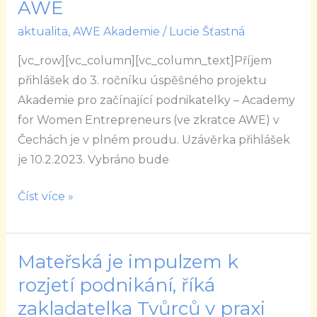
přihlášek
AWE
do
aktualita
,
AWE Akademie
/
Lucie Šťastná
3.
[vc_row][vc_column][vc_column_text]Příjem
ročníku
přihlášek do 3. ročníku úspěšného projektu
AWE
Akademie pro začínající podnikatelky – Academy
for Women Entrepreneurs (ve zkratce AWE) v
Čechách je v plném proudu. Uzávěrka přihlášek
je 10.2.2023. Vybráno bude
Číst více »
Mateřská je impulzem k
Mateřská
je
rozjetí podnikání, říká
impulzem
zakladatelka Tvůrců v praxi