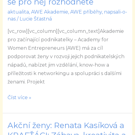
se pro něj rozhodnete
vede
aktualita
,
AWE Akademie
,
AWE příběhy
,
napsali-o-
různými
nas
/
Lucie Šťastná
cestami
a
[vc_row][vc_column][vc_column_text]Akademie
podnikání
pro začínající podnikatelky – Academy for
je
Women Entrepreneurs (AWE) má za cíl
skvělým
podporovat ženy v rozvoji jejich podnikatelských
průvodcem,
nápadů, nabízet jim vzdělání, know-how a
když
příležitosti k networkingu a spolupráci s dalšími
se
ženami. Projekt
pro
něj
Číst více »
rozhodnete
Akční ženy: Renata Kasíková a
Akční
ženy: