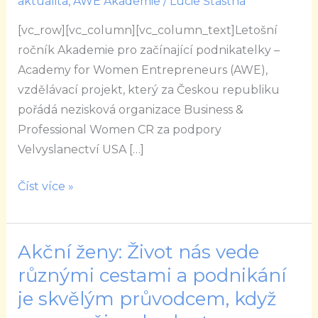
aktualita
,
AWE Akademie
/
Lucie Šťastná
přírodní
[vc_row][vc_column][vc_column_text]Letošní
kosmetika
ročník Akademie pro začínající podnikatelky –
Academy for Women Entrepreneurs (AWE),
vzdělávací projekt, který za Českou republiku
pořádá nezisková organizace Business &
Professional Women CR za podpory
Velvyslanectví USA […]
Číst více »
Akční ženy: Život nás vede
Akční
ženy:
různými cestami a podnikání
Život
je skvělým průvodcem, když
nás