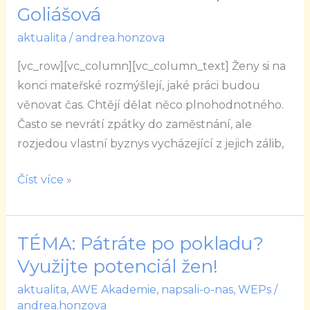
k
Goliášová
rozjetí
aktualita
/
andrea.honzova
podnikání,
říká
[vc_row][vc_column][vc_column_text] Ženy si na
zakladatelka
konci mateřské rozmýšlejí, jaké práci budou
Tvůrců
věnovat čas. Chtějí dělat něco plnohodnotného.
v
Často se nevrátí zpátky do zaměstnání, ale
praxi
rozjedou vlastní byznys vycházející z jejich zálib,
Goliášová
Číst více »
TÉMA: Pátráte po pokladu?
TÉMA:
Pátráte
Využijte potenciál žen!
po
aktualita
,
AWE Akademie
,
napsali-o-nas
,
WEPs
/
pokladu?
andrea.honzova