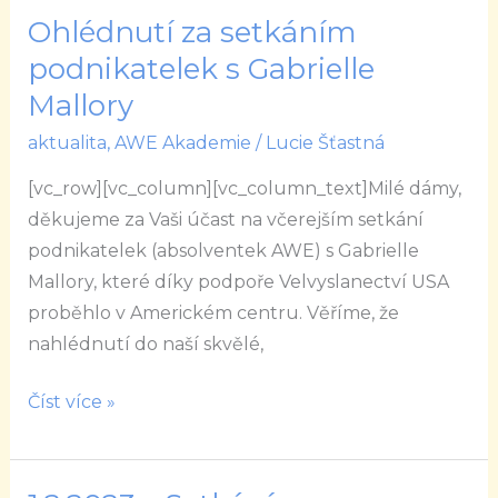
Ohlédnutí za setkáním
Ohlédnutí
za
podnikatelek s Gabrielle
setkáním
Mallory
podnikatelek
aktualita
,
AWE Akademie
/
Lucie Šťastná
s
Gabrielle
[vc_row][vc_column][vc_column_text]Milé dámy,
Mallory
děkujeme za Vaši účast na včerejším setkání
podnikatelek (absolventek AWE) s Gabrielle
Mallory, které díky podpoře Velvyslanectví USA
proběhlo v Americkém centru. Věříme, že
nahlédnutí do naší skvělé,
Číst více »