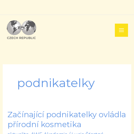
Přeskočit
na
obsah
podnikatelky
Začínající podnikatelky ovládla
Začínající
podnikatelky
přírodní kosmetika
ovládla