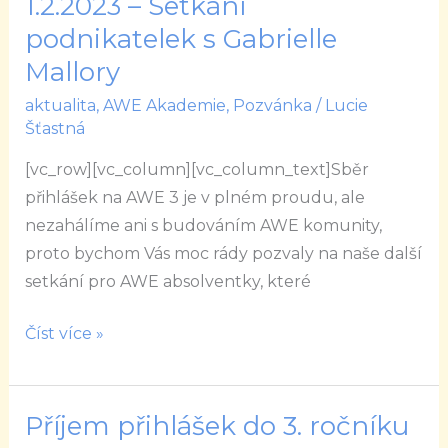
1.2.2023 – Setkání
1.2.2023
–
podnikatelek s Gabrielle
Setkání
Mallory
podnikatelek
aktualita
,
AWE Akademie
,
Pozvánka
/
Lucie
s
Šťastná
Gabrielle
[vc_row][vc_column][vc_column_text]Sběr
Mallory
přihlášek na AWE 3 je v plném proudu, ale
nezahálíme ani s budováním AWE komunity,
proto bychom Vás moc rády pozvaly na naše další
setkání pro AWE absolventky, které
Číst více »
Příjem přihlášek do 3. ročníku
Příjem