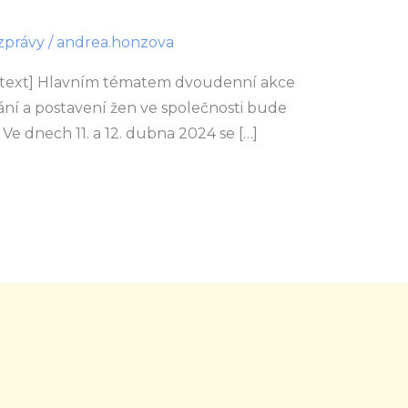
zprávy
/
andrea.honzova
_text] Hlavním tématem dvoudenní akce
ní a postavení žen ve společnosti bude
– Ve dnech 11. a 12. dubna 2024 se […]