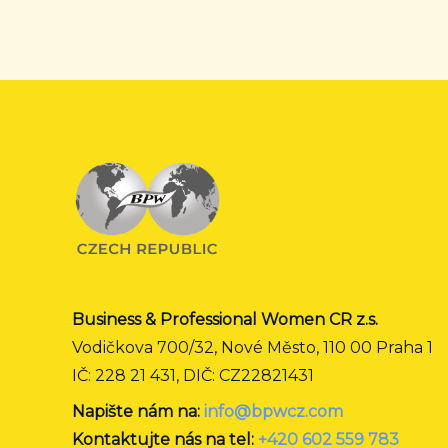
Business & Professional Women CR z.s.
Vodičkova 700/32, Nové Město, 110 00 Praha 1
IČ: 228 21 431, DIČ: CZ22821431
Napište nám na:
info@bpwcz.com
Kontaktujte nás na tel:
+420 602 559 783