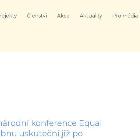
rojekty
Členství
Akce
Aktuality
Pro média
inárodní konference Equal
ubnu uskuteční již po