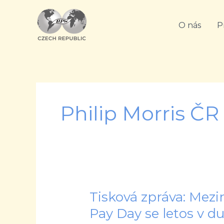
Přeskočit
na
O nás
P
obsah
Philip Morris ČR
Tisková zpráva: Mez
Tisková
zpráva:
Pay Day se letos v d
Mezinárodní