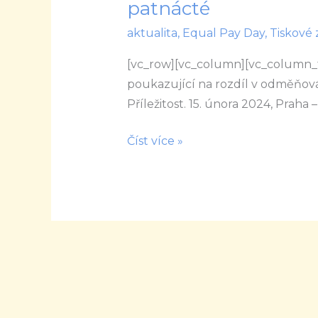
patnácté
konference
aktualita
,
Equal Pay Day
,
Tiskové 
Equal
Pay
[vc_row][vc_column][vc_column
Day
poukazující na rozdíl v odměňová
se
Příležitost. 15. února 2024, Praha 
letos
v
Číst více »
dubnu
uskuteční
již
po
patnácté