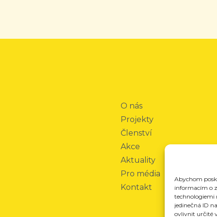
O nás
Projekty
Členství
Akce
Aktuality
Pro média
Abychom poskyt
Kontakt
informacím o za
technologiemi 
jedinečná ID n
ovlivnit určité 