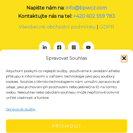
Napište nám na:
info@bpwcz.com
Kontaktujte nás na tel:
+420 602 559 783
Všeobecné obchodní podmínky
|
GDPR
Spravovat Souhlas
Abychom poskytli co nejlepší služby, používáme k ukládání a/nebo
O nás
přístupu k informacím o zařízení, technologie jako jsou soubory
Projekty
cookies. Souhlas s těmito technologiemi nám umožní zpracovávat
údaje, jako je chování při procházení nebo jedinečná ID na tomto
Členství
webu. Nesouhlas nebo odvolání souhlasu může nepříznivě ovlivnit
určité vlastnosti a funkce.
Akce
Aktuality
Spravovat služby
Pro média
Kontakt
PŘÍJMOUT