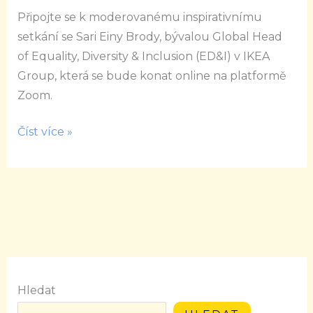
\“Diversity
Připojte se k moderovanému inspirativnímu
&
setkání se Sari Einy Brody, bývalou Global Head
Inclusion\“
of Equality, Diversity & Inclusion (ED&I) v IKEA
se
Group, která se bude konat online na platformě
Sari
Zoom.
Einy
Brody
Číst více »
Hledat