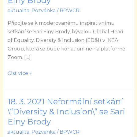
Einy Brody
Neformální
aktualita
,
Pozvánka
/
BPWCR
setkání
\“Diversity
Připojte se k moderovanému inspirativnímu
&
setkání se Sari Einy Brody, bývalou Global Head
Inclusion\“
of Equality, Diversity & Inclusion (ED&I) v IKEA
se
Group, která se bude konat online na platformě
Sari
Zoom. […]
Einy
Brody
Číst více »
18. 3. 2021 Neformální setkání
18.
3.
\“Diversity & Inclusion\“ se Sari
2021
Einy Brody
Neformální
aktualita
,
Pozvánka
/
BPWCR
setkání