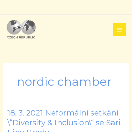
Přeskočit
na
obsah
nordic chamber
18. 3. 2021 Neformální setkání
18.
3.
\“Diversity & Inclusion\“ se Sari
2021