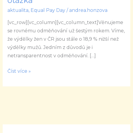
otázka
nebýt
aktualita
,
Equal Pay Day
/
andrea.honzova
transparentní?
To
[vc_row][vc_column][vc_column_text]Věnujeme
je
se rovnému odměňování už šestým rokem. Víme,
dnešní
že výdělky žen v ČR jsou stále o 18,9 % nižší než
otázka
výdělky mužů. Jedním z důvodů je i
netransparentnost v odměňování. […]
Číst více »