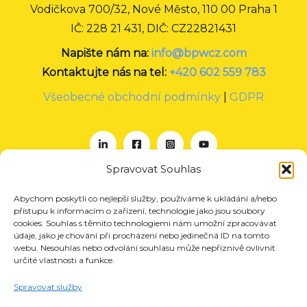
Vodičkova 700/32, Nové Město, 110 00 Praha 1
IČ: 228 21 431, DIČ: CZ22821431
Napište nám na:
info@bpwcz.com
Kontaktujte nás na tel:
+420 602 559 783
Všeobecné obchodní podmínky
|
GDPR
Spravovat Souhlas
Abychom poskytli co nejlepší služby, používáme k ukládání a/nebo
O nás
přístupu k informacím o zařízení, technologie jako jsou soubory
Projekty
cookies. Souhlas s těmito technologiemi nám umožní zpracovávat
údaje, jako je chování při procházení nebo jedinečná ID na tomto
Členství
webu. Nesouhlas nebo odvolání souhlasu může nepříznivě ovlivnit
určité vlastnosti a funkce.
Akce
Aktuality
Spravovat služby
Pro média