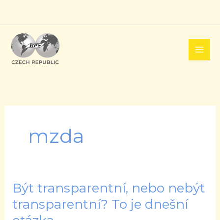
Přeskočit
na
obsah
mzda
Být transparentní, nebo nebýt
Být
transparentní,
transparentní? To je dnešní
nebo