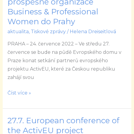
prospěšné organizace
16
Business & Professional
zemí
Women do Prahy
EU
přijedou
aktualita
,
Tiskové zprávy
/
Helena Dreiseitlová
na
PRAHA – 24. července 2022 – Ve středu 27.
pozvání
července se bude na půdě Evropského domu v
veřejně
Praze konat setkání partnerů evropského
prospěšné
projektu ActivEU, které za Českou republiku
organizace
zahájí svou
Business
&
Číst více »
Professional
Women
do
27.7. European conference of
27.7.
Prahy
European
the ActivEU project