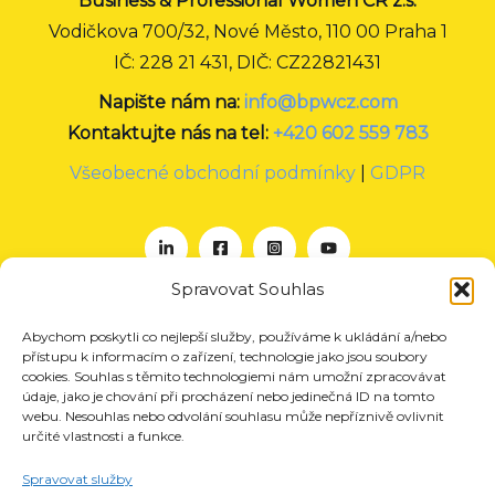
Business & Professional Women CR z.s.
Vodičkova 700/32, Nové Město, 110 00 Praha 1
IČ: 228 21 431, DIČ: CZ22821431
Napište nám na:
info@bpwcz.com
Kontaktujte nás na tel:
+420 602 559 783
Všeobecné obchodní podmínky
|
GDPR
Spravovat Souhlas
Abychom poskytli co nejlepší služby, používáme k ukládání a/nebo
O nás
přístupu k informacím o zařízení, technologie jako jsou soubory
Projekty
cookies. Souhlas s těmito technologiemi nám umožní zpracovávat
údaje, jako je chování při procházení nebo jedinečná ID na tomto
Členství
webu. Nesouhlas nebo odvolání souhlasu může nepříznivě ovlivnit
určité vlastnosti a funkce.
Akce
Aktuality
Spravovat služby