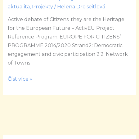
conference
aktualita
,
Projekty
/
Helena Dreiseitlová
of
Active debate of Citizens: they are the Heritage
the
for the European Future – ActivEU Project
ActivEU
Reference Program: EUROPE FOR CITIZENS’
project
PROGRAMME 2014/2020 Strand2: Democratic
engagement and civic participation 2.2: Network
of Towns
Číst více »