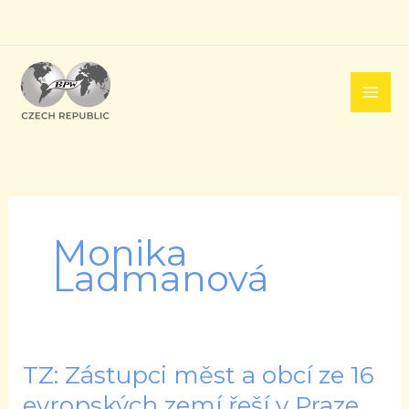
Přeskočit
na
obsah
Monika
Ladmanová
TZ: Zástupci měst a obcí ze 16
TZ:
Zástupci
evropských zemí řeší v Praze