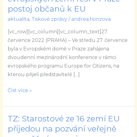
měst
postoj občanů k EU
a
aktualita
,
Tiskové zprávy
/
andrea.honzova
obcí
ze
[vc_row][vc_column][vc_column_text]27.
16
července 2022 (PRAHA) – Ve středu 27. července
evropských
byla v Evropském domě v Praze zahájena
zemí
dvoudenní mezinárodní konference v rámci
řeší
evropského programu Europe for Citizens, na
v
kterou přijeli představitelé […]
Praze
postoj
Číst více »
občanů
k
EU
TZ: Starostové ze 16 zemí EU
TZ:
Starostové
přijedou na pozvání veřejně
ze