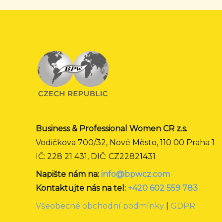
Business & Professional Women CR z.s.
Vodičkova 700/32, Nové Město, 110 00 Praha 1
IČ: 228 21 431, DIČ: CZ22821431
Napište nám na:
info@bpwcz.com
Kontaktujte nás na tel:
+420 602 559 783
Všeobecné obchodní podmínky
|
GDPR