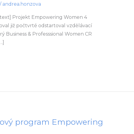
/
andrea.honzova
_text] Projekt Empowering Women 4
oval již počtvrté odstartoval vzdělávací
ý Business & Professsional Women CR
…]
ingový program Empowering