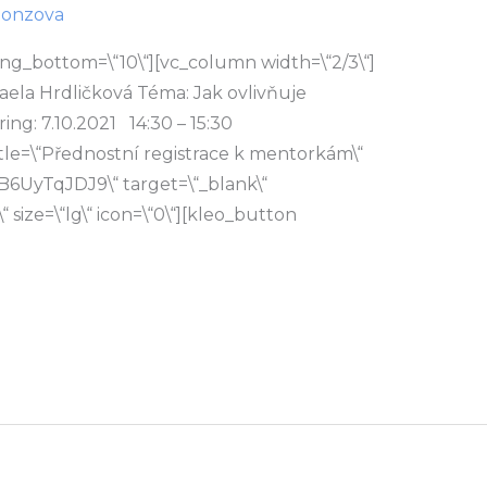
honzova
ng_bottom=\“10\“][vc_column width=\“2/3\“]
ela Hrdličková Téma: Jak ovlivňuje
ing: 7.10.2021 14:30 – 15:30
tle=\“Přednostní registrace k mentorkám\“
B6UyTqJDJ9\“ target=\“_blank\“
“ size=\“lg\“ icon=\“0\“][kleo_button