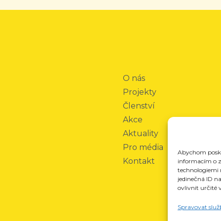
O nás
Projekty
Členství
Akce
Aktuality
Pro média
Abychom poskyt
Kontakt
informacím o za
technologiemi 
jedinečná ID n
ovlivnit určité 
Spravovat služ