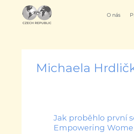
Přeskočit
na
O nás
P
obsah
Michaela Hrdlič
Jak proběhlo první s
Jak
proběhlo
Empowering Wome
první