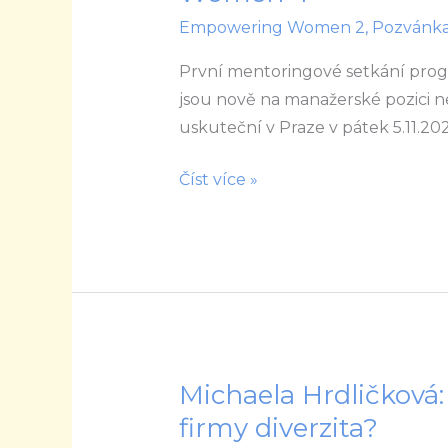
Mentoringový
Empowering Women 2
,
Pozvánk
program
Empowering
První mentoringové setkání prog
Women
jsou nově na manažerské pozici ne
4
uskuteční v Praze v pátek 5.11.20
Číst více »
Michaela Hrdličková:
Michaela
Hrdličková:
firmy diverzita?
Jak