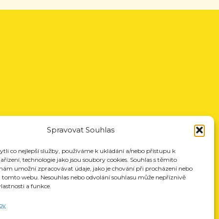
Spravovat Souhlas
li co nejlepší služby, používáme k ukládání a/nebo přístupu k
řízení, technologie jako jsou soubory cookies. Souhlas s těmito
nám umožní zpracovávat údaje, jako je chování při procházení nebo
a tomto webu. Nesouhlas nebo odvolání souhlasu může nepříznivě
vlastnosti a funkce.
by