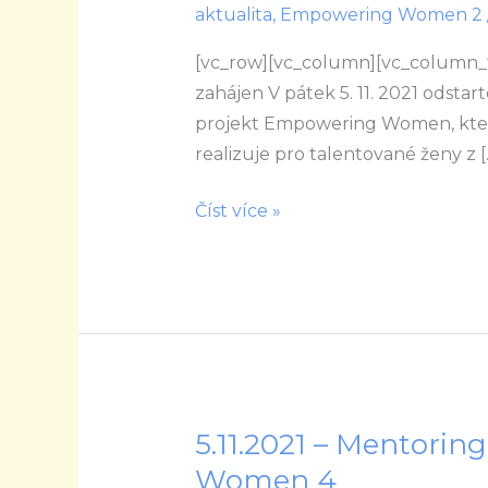
aktualita
,
Empowering Women 2
setkání
projektu
[vc_row][vc_column][vc_column
Empowering
zahájen V pátek 5. 11. 2021 odstart
Women?
projekt Empowering Women, kter
realizuje pro talentované ženy z [
Číst více »
5.11.2021 – Mentor
5.11.2021
–
Women 4