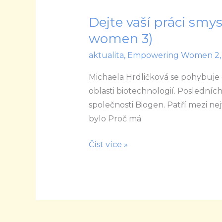
Dejte vaší práci sm
Dejte
vaší
women 3)
práci
aktualita
,
Empowering Women 2
smysl
(rozhovory
Michaela Hrdličková se pohybuj
Empowering
oblasti biotechnologií. Posledních
women
společnosti Biogen. Patří mezi n
3)
bylo Proč má
Číst více »