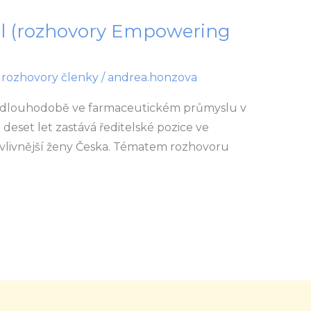
ysl (rozhovory Empowering
,
rozhovory členky
/
andrea.honzova
e dlouhodobě ve farmaceutickém průmyslu v
 deset let zastává ředitelské pozice ve
ejvlivnější ženy Česka. Tématem rozhovoru