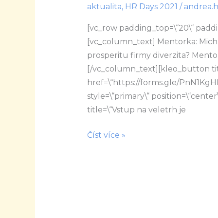
aktualita
,
HR Days 2021
/
andrea.
ovlivňuje
prosperitu
[vc_row padding_top=\“20\“ paddi
firmy
[vc_column_text] Mentorka: Micha
diverzita?
prosperitu firmy diverzita? Mentor
[/vc_column_text][kleo_button ti
href=\“https://forms.gle/PnN1KgH
style=\“primary\“ position=\“center\
title=\“Vstup na veletrh je
Číst více »