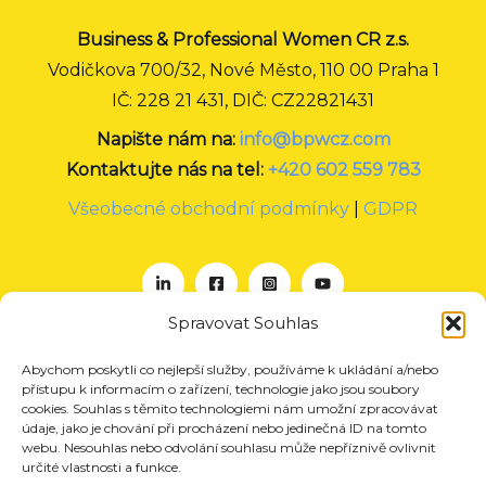
Business & Professional Women CR z.s.
Vodičkova 700/32, Nové Město, 110 00 Praha 1
IČ: 228 21 431, DIČ: CZ22821431
Napište nám na:
info@bpwcz.com
Kontaktujte nás na tel:
+420 602 559 783
Všeobecné obchodní podmínky
|
GDPR
Spravovat Souhlas
Abychom poskytli co nejlepší služby, používáme k ukládání a/nebo
O nás
přístupu k informacím o zařízení, technologie jako jsou soubory
Projekty
cookies. Souhlas s těmito technologiemi nám umožní zpracovávat
údaje, jako je chování při procházení nebo jedinečná ID na tomto
Členství
webu. Nesouhlas nebo odvolání souhlasu může nepříznivě ovlivnit
určité vlastnosti a funkce.
Akce