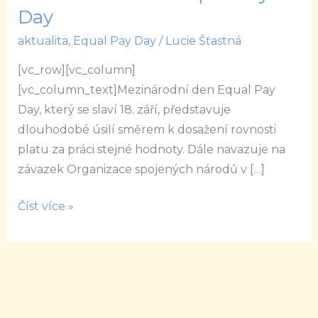
den
Day
Equal
aktualita
,
Equal Pay Day
/
Lucie Šťastná
Pay
[vc_row][vc_column]
Day
[vc_column_text]Mezinárodní den Equal Pay
Day, který se slaví 18. září, představuje
dlouhodobé úsilí směrem k dosažení rovnosti
platu za práci stejné hodnoty. Dále navazuje na
závazek Organizace spojených národů v […]
Číst více »