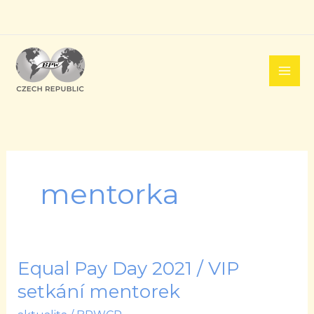
Přeskočit
na
obsah
mentorka
Equal Pay Day 2021 / VIP
Equal
Pay
setkání mentorek
Day