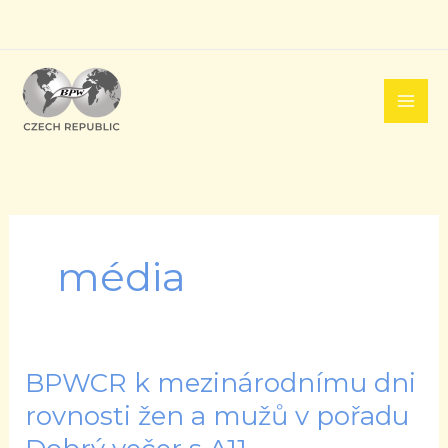
Přeskočit
na
obsah
média
BPWCR k mezinárodnímu dni
BPWCR
k
rovnosti žen a mužů v pořadu
mezinárodnímu