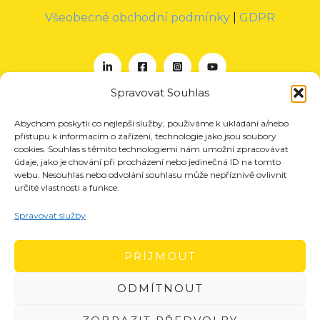
Všeobecné obchodní podmínky
|
GDPR
Spravovat Souhlas
Abychom poskytli co nejlepší služby, používáme k ukládání a/nebo
O nás
přístupu k informacím o zařízení, technologie jako jsou soubory
Projekty
cookies. Souhlas s těmito technologiemi nám umožní zpracovávat
údaje, jako je chování při procházení nebo jedinečná ID na tomto
Členství
webu. Nesouhlas nebo odvolání souhlasu může nepříznivě ovlivnit
určité vlastnosti a funkce.
Akce
Aktuality
Spravovat služby
Pro média
Kontakt
PŘÍJMOUT
ODMÍTNOUT