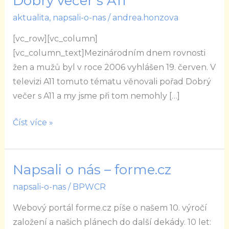
Dobrý večer s A11
dni
aktualita
,
napsali-o-nas
/
andrea.honzova
rovnosti
žen
[vc_row][vc_column]
a
[vc_column_text]Mezinárodním dnem rovnosti
mužů
žen a mužů byl v roce 2006 vyhlášen 19. červen. V
v
televizi A11 tomuto tématu věnovali pořad Dobrý
pořadu
večer s A11 a my jsme při tom nemohly […]
Dobrý
večer
Číst více »
s
A11
Napsali o nás – forme.cz
Napsali
o
napsali-o-nas
/
BPWCR
nás
Webový portál forme.cz píše o našem 10. výročí
–
založení a našich plánech do další dekády. 10 let:
forme.cz