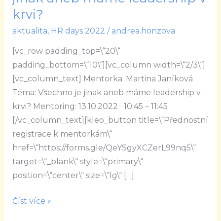
Všechno
krvi?
je
aktualita
,
HR days 2022
/
andrea.honzova
jinak
aneb
[vc_row padding_top=\“20\“
máme
padding_bottom=\“10\“][vc_column width=\“2/3\“]
leadership
[vc_column_text] Mentorka: Martina Janíková
v
Téma: Všechno je jinak aneb máme leadership v
krvi?
krvi? Mentoring: 13.10.2022 10:45 – 11:45
[/vc_column_text][kleo_button title=\“Přednostní
registrace k mentorkám\“
href=\“https://forms.gle/QeYSgyXCZerL99nq5\“
target=\“_blank\“ style=\“primary\“
position=\“center\“ size=\“lg\“ […]
Číst více »