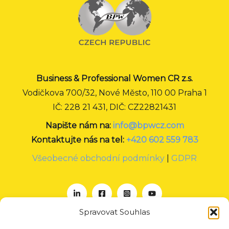
Business & Professional Women CR z.s.
Vodičkova 700/32, Nové Město, 110 00 Praha 1
IČ: 228 21 431, DIČ: CZ22821431
Napište nám na:
info@bpwcz.com
Kontaktujte nás na tel:
+420 602 559 783
Všeobecné obchodní podmínky
|
GDPR
Spravovat Souhlas