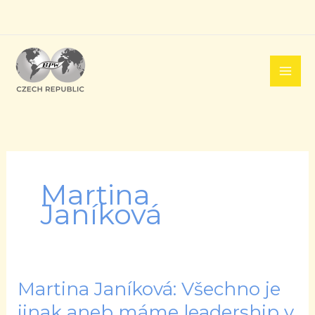
Přeskočit
na
obsah
Martina
Janíková
Martina Janíková: Všechno je
Martina
Janíková:
jinak aneb máme leadership v