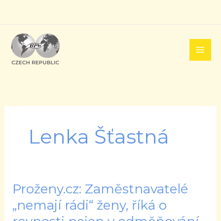
Přeskočit
na
obsah
Lenka Šťastná
Proženy.cz: Zaměstnavatelé
Proženy.cz:
Zaměstnavatelé
„nemají rádi“ ženy, říká o
„nemají