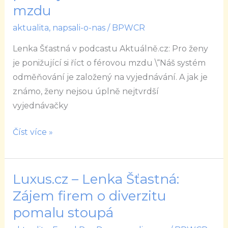
podcastu
mzdu
Aktuálně.cz:
aktualita
,
napsali-o-nas
/
BPWCR
Pro
ženy
Lenka Šťastná v podcastu Aktuálně.cz: Pro ženy
je
je ponižující si říct o férovou mzdu \“Náš systém
ponižující
odměňování je založený na vyjednávání. A jak je
si
známo, ženy nejsou úplně nejtvrdší
říct
vyjednávačky
o
férovou
Číst více »
mzdu
Luxus.cz – Lenka Šťastná:
Luxus.cz
–
Zájem firem o diverzitu
Lenka
pomalu stoupá
Šťastná: