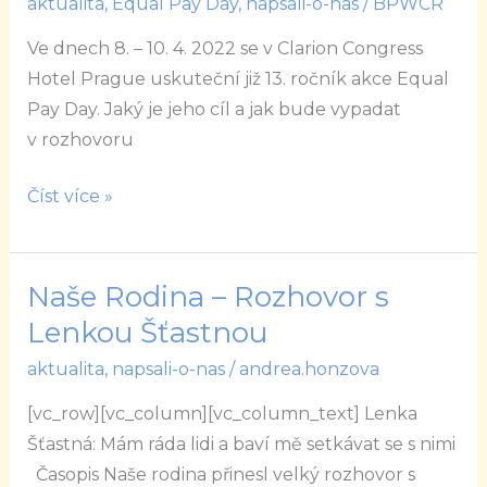
aktualita
,
Equal Pay Day
,
napsali-o-nas
/
BPWCR
Zájem
firem
Ve dnech 8. – 10. 4. 2022 se v Clarion Congress
o
Hotel Prague uskuteční již 13. ročník akce Equal
diverzitu
Pay Day. Jaký je jeho cíl a jak bude vypadat
pomalu
v rozhovoru
stoupá
Číst více »
Naše Rodina – Rozhovor s
Naše
Rodina
Lenkou Šťastnou
–
aktualita
,
napsali-o-nas
/
andrea.honzova
Rozhovor
[vc_row][vc_column][vc_column_text] Lenka
s
Šťastná: Mám ráda lidi a baví mě setkávat se s nimi
Lenkou
Časopis Naše rodina přinesl velký rozhovor s
Šťastnou