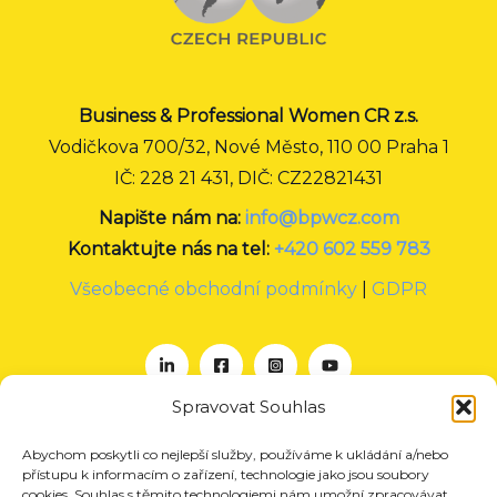
Business & Professional Women CR z.s.
Vodičkova 700/32, Nové Město, 110 00 Praha 1
IČ: 228 21 431, DIČ: CZ22821431
Napište nám na:
info@bpwcz.com
Kontaktujte nás na tel:
+420 602 559 783
Všeobecné obchodní podmínky
|
GDPR
Spravovat Souhlas
Abychom poskytli co nejlepší služby, používáme k ukládání a/nebo
O nás
přístupu k informacím o zařízení, technologie jako jsou soubory
Projekty
cookies. Souhlas s těmito technologiemi nám umožní zpracovávat