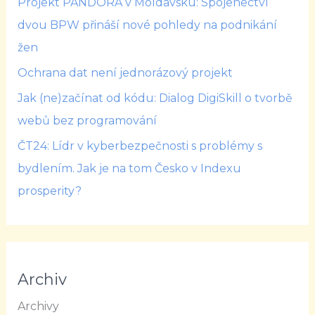
Projekt PANDORA v Moldavsku: Spojenectví
dvou BPW přináší nové pohledy na podnikání
žen
Ochrana dat není jednorázový projekt
Jak (ne)začínat od kódu: Dialog DigiSkill o tvorbě
webů bez programování
ČT24: Lídr v kyberbezpečnosti s problémy s
bydlením. Jak je na tom Česko v Indexu
prosperity?
Archiv
Archivy