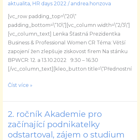
aktualita
,
HR days 2022
/
andrea.honzova
zapojení
[vc_row padding_top=\“20\“
žen
padding_bottom=\“10\“][vc_column width=\“2/3\“]
zlepšuje
[vc_column_text] Lenka Šťastná Prezidentka
ziskovost
Business & Professional Women CR Téma: Větší
firem
zapojení žen zlepšuje ziskovost firem Na stánku
BPWCR: 12. a 13.10.2022 9:30 – 16:30
[/vc_column_text][kleo_button title=\“Přednostní
Číst více »
2. ročník Akademie pro
2.
ročník
začínající podnikatelky
Akademie
odstartoval, zájem o studium
pro