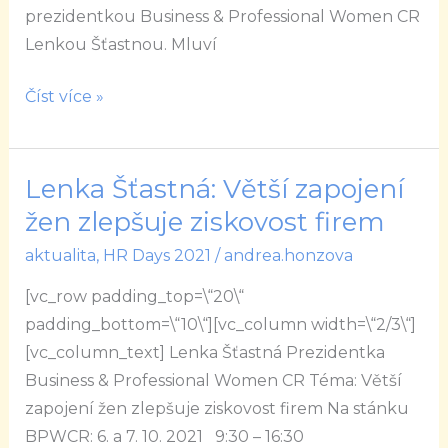
prezidentkou Business & Professional Women CR
Lenkou Šťastnou. Mluví
Číst více »
Lenka Šťastná: Větší zapojení
Lenka
Šťastná:
žen zlepšuje ziskovost firem
Větší
aktualita
,
HR Days 2021
/
andrea.honzova
zapojení
[vc_row padding_top=\“20\“
žen
padding_bottom=\“10\“][vc_column width=\“2/3\“]
zlepšuje
[vc_column_text] Lenka Šťastná Prezidentka
ziskovost
Business & Professional Women CR Téma: Větší
firem
zapojení žen zlepšuje ziskovost firem Na stánku
BPWCR: 6. a 7. 10. 2021 9:30 – 16:30