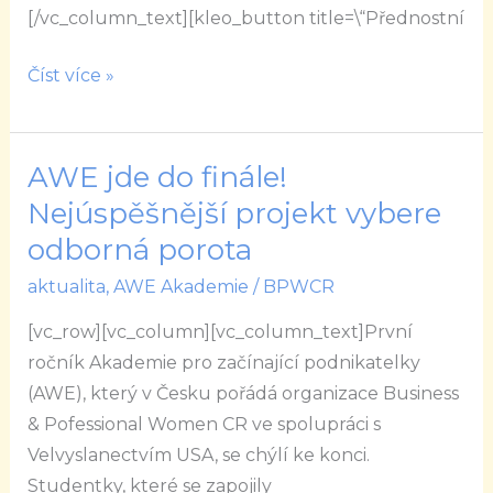
[/vc_column_text][kleo_button title=\“Přednostní
Číst více »
AWE jde do finále!
AWE
jde
Nejúspěšnější projekt vybere
do
odborná porota
finále!
aktualita
,
AWE Akademie
/
BPWCR
Nejúspěšnější
projekt
[vc_row][vc_column][vc_column_text]První
vybere
ročník Akademie pro začínající podnikatelky
odborná
(AWE), který v Česku pořádá organizace Business
porota
& Pofessional Women CR ve spolupráci s
Velvyslanectvím USA, se chýlí ke konci.
Studentky, které se zapojily