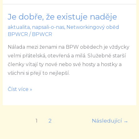
Je dobře, že existuje naděje
Je
dobře,
aktualita
,
napsali-o-nas
,
Networkingový oběd
že
BPWCR
/
BPWCR
existuje
Nálada mezi ženami na BPW obědech je vždycky
naděje
velmi přátelská, otevřená a milá. Služebně starší
členky vítají ty nové nebo své hosty a hostky a
všichni si přejí to nejlepší.
Číst více »
1
2
Následující
→