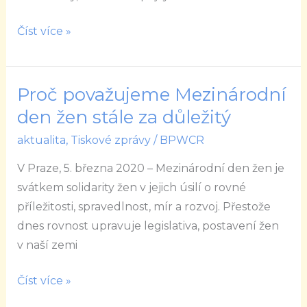
Číst více »
Proč považujeme Mezinárodní
Proč
považujeme
den žen stále za důležitý
Mezinárodní
aktualita
,
Tiskové zprávy
/
BPWCR
den
V Praze, 5. března 2020 – Mezinárodní den žen je
žen
svátkem solidarity žen v jejich úsilí o rovné
stále
příležitosti, spravedlnost, mír a rozvoj. Přestože
za
dnes rovnost upravuje legislativa, postavení žen
důležitý
v naší zemi
Číst více »