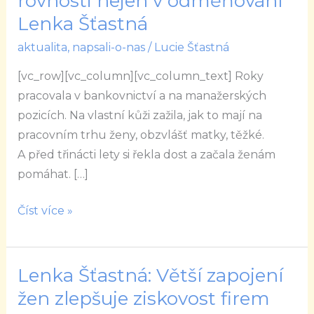
rovnosti nejen v odměňování
rádi“
Lenka Šťastná
ženy,
aktualita
,
napsali-o-nas
/
Lucie Šťastná
říká
o
[vc_row][vc_column][vc_column_text] Roky
rovnosti
pracovala v bankovnictví a na manažerských
nejen
pozicích. Na vlastní kůži zažila, jak to mají na
v
pracovním trhu ženy, obzvlášť matky, těžké.
odměňování
A před třinácti lety si řekla dost a začala ženám
Lenka
pomáhat. […]
Šťastná
Číst více »
Lenka Šťastná: Větší zapojení
Lenka
Šťastná:
žen zlepšuje ziskovost firem
Větší