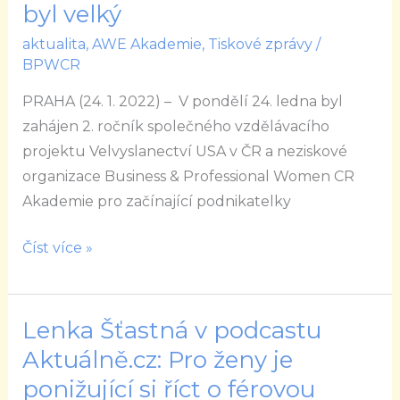
byl velký
začínající
aktualita
,
AWE Akademie
,
Tiskové zprávy
/
podnikatelky
BPWCR
odstartoval,
zájem
PRAHA (24. 1. 2022) – V pondělí 24. ledna byl
o
zahájen 2. ročník společného vzdělávacího
studium
projektu Velvyslanectví USA v ČR a neziskové
byl
organizace Business & Professional Women CR
velký
Akademie pro začínající podnikatelky
Číst více »
Lenka Šťastná v podcastu
Lenka
Šťastná
Aktuálně.cz: Pro ženy je
v
ponižující si říct o férovou