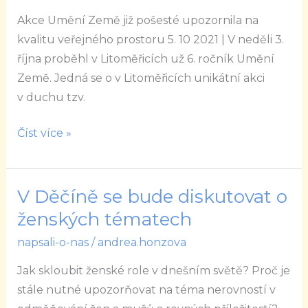
upozornila
Akce Umění Země již pošesté upozornila na
na
kvalitu veřejného prostoru 5. 10 2021 | V neděli 3.
kvalitu
října proběhl v Litoměřicích už 6. ročník Umění
veřejného
Země. Jedná se o v Litoměřicích unikátní akci
prostoru
v duchu tzv.
Číst více »
V Děčíně se bude diskutovat o
V
Děčíně
ženských tématech
se
napsali-o-nas
/
andrea.honzova
bude
Jak skloubit ženské role v dnešním světě? Proč je
diskutovat
stále nutné upozorňovat na téma nerovností v
o