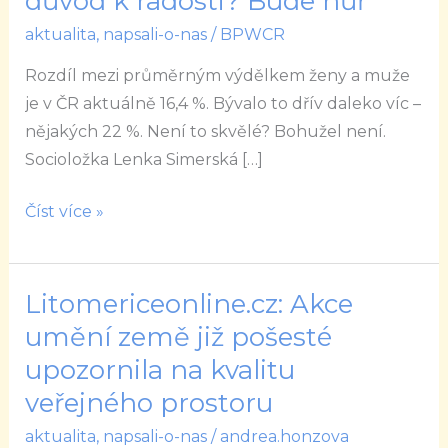
důvod k radosti? Bude hůř
Česku
aktualita
,
napsali-o-nas
/
BPWCR
se
mírně
Rozdíl mezi průměrným výdělkem ženy a muže
srovnaly.
je v ČR aktuálně 16,4 %. Bývalo to dřív daleko víc –
Proč
nějakých 22 %. Není to skvělé? Bohužel není.
to
Socioložka Lenka Simerská […]
není
důvod
Číst více »
k
radosti?
Bude
Litomericeonline.cz: Akce
Litomericeonline.cz:
hůř
Akce
umění země již pošesté
umění
upozornila na kvalitu
země
veřejného prostoru
již
aktualita
,
napsali-o-nas
/
andrea.honzova
pošesté