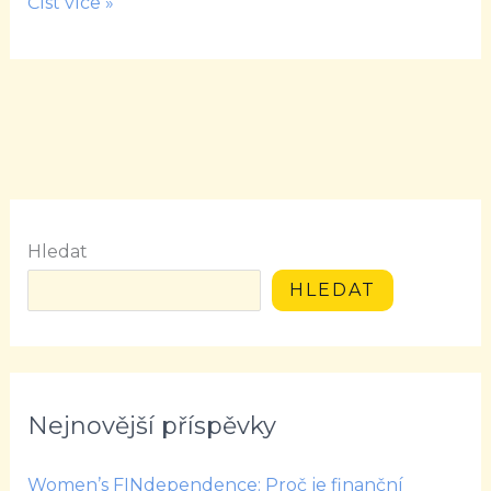
změně
Číst více »
Hledat
HLEDAT
Nejnovější příspěvky
Women’s FINdependence: Proč je finanční