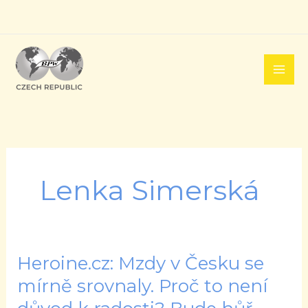
Přeskočit
na
obsah
Lenka Simerská
Heroine.cz: Mzdy v Česku se
Heroine.cz:
Mzdy
mírně srovnaly. Proč to není
v