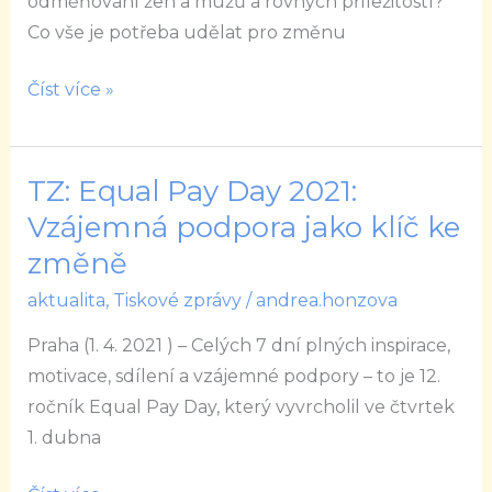
odměňování žen a mužů a rovných příležitostí?
ženských
Co vše je potřeba udělat pro změnu
tématech
Číst více »
TZ: Equal Pay Day 2021:
TZ:
Equal
Vzájemná podpora jako klíč ke
Pay
změně
Day
aktualita
,
Tiskové zprávy
/
andrea.honzova
2021:
Vzájemná
Praha (1. 4. 2021 ) – Celých 7 dní plných inspirace,
podpora
motivace, sdílení a vzájemné podpory – to je 12.
jako
ročník Equal Pay Day, který vyvrcholil ve čtvrtek
klíč
1. dubna
ke