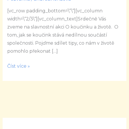
O
[vc_row padding_bottom=\“\“][vc_column
koučinku
width=\“2/3\“][vc_column_text]Srdečně Vás
a
zveme na slavnostní akci O koučinku a životě. O
životě
tom, jak se koučink stává nedílnou součástí
společnosti. Pojďme sdílet tipy, co nám v životě
pomohlo překonat […]
Číst více »