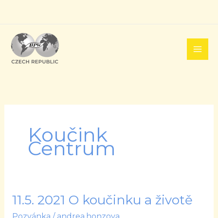
Přeskočit
na
obsah
Koučink
Centrum
11.5. 2021 O koučinku a životě
11.5.
2021
Pozvánka
/
andrea.honzova