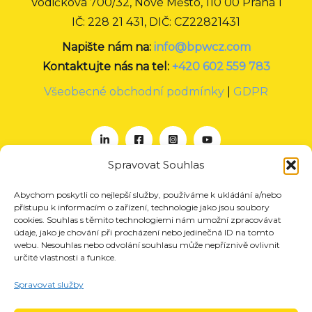
Vodičkova 700/32, Nové Město, 110 00 Praha 1
IČ: 228 21 431, DIČ: CZ22821431
Napište nám na:
info@bpwcz.com
Kontaktujte nás na tel:
+420 602 559 783
Všeobecné obchodní podmínky
|
GDPR
Spravovat Souhlas
Abychom poskytli co nejlepší služby, používáme k ukládání a/nebo
O nás
přístupu k informacím o zařízení, technologie jako jsou soubory
Projekty
cookies. Souhlas s těmito technologiemi nám umožní zpracovávat
údaje, jako je chování při procházení nebo jedinečná ID na tomto
Členství
webu. Nesouhlas nebo odvolání souhlasu může nepříznivě ovlivnit
určité vlastnosti a funkce.
Akce
Aktuality
Spravovat služby
Pro média