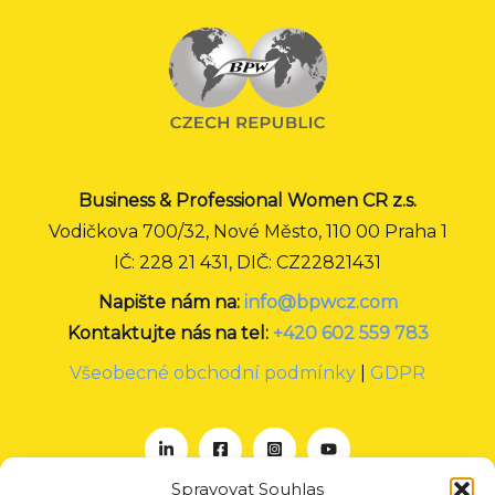
Business & Professional Women CR z.s.
Vodičkova 700/32, Nové Město, 110 00 Praha 1
IČ: 228 21 431, DIČ: CZ22821431
Napište nám na:
info@bpwcz.com
Kontaktujte nás na tel:
+420 602 559 783
Všeobecné obchodní podmínky
|
GDPR
Spravovat Souhlas