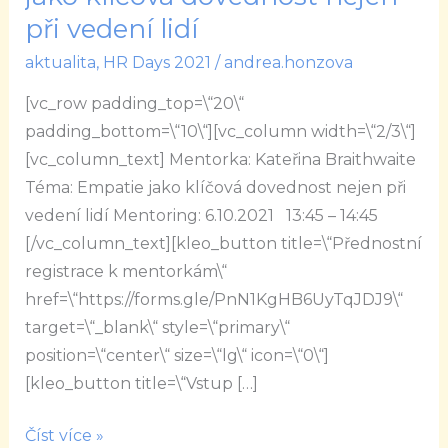
Empatie
při vedení lidí
jako
aktualita
,
HR Days 2021
/
andrea.honzova
klíčová
dovednost
[vc_row padding_top=\“20\“
nejen
padding_bottom=\“10\“][vc_column width=\“2/3\“]
při
[vc_column_text] Mentorka: Kateřina Braithwaite
vedení
Téma: Empatie jako klíčová dovednost nejen při
lidí
vedení lidí Mentoring: 6.10.2021 13:45 – 14:45
[/vc_column_text][kleo_button title=\“Přednostní
registrace k mentorkám\“
href=\“https://forms.gle/PnN1KgHB6UyTqJDJ9\“
target=\“_blank\“ style=\“primary\“
position=\“center\“ size=\“lg\“ icon=\“0\“]
[kleo_button title=\“Vstup […]
Číst více »