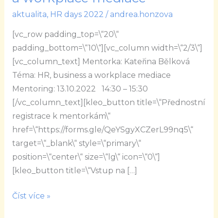
HR,
aktualita
,
HR days 2022
/
andrea.honzova
business
[vc_row padding_top=\“20\“
a
padding_bottom=\“10\“][vc_column width=\“2/3\“]
workplace
[vc_column_text] Mentorka: Kateřina Bělková
mediace
Téma: HR, business a workplace mediace
Mentoring: 13.10.2022 14:30 – 15:30
[/vc_column_text][kleo_button title=\“Přednostní
registrace k mentorkám\“
href=\“https://forms.gle/QeYSgyXCZerL99nq5\“
target=\“_blank\“ style=\“primary\“
position=\“center\“ size=\“lg\“ icon=\“0\“]
[kleo_button title=\“Vstup na […]
Číst více »