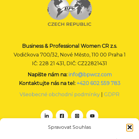
Business & Professional Women CR z.s.
Vodičkova 700/32, Nové Město, 110 00 Praha 1
IČ: 228 21 431, DIČ: CZ22821431
Napište nám na:
info@bpwcz.com
Kontaktujte nás na tel:
+420 602 559 783
Všeobecné obchodní podmínky
|
GDPR
Spravovat Souhlas