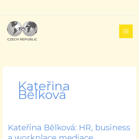
Přeskočit
na
obsah
Kateřina
Bělková
Kateřina Bělková: HR, business
Kateřina
Bělková:
a workplace mediace