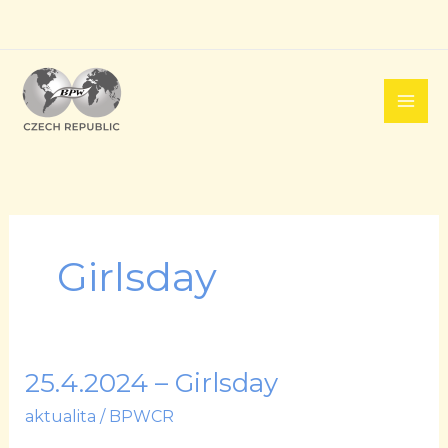
Přeskočit
na
obsah
Girlsday
25.4.2024 – Girlsday
25.4.2024
–
aktualita
/
BPWCR
Girlsday