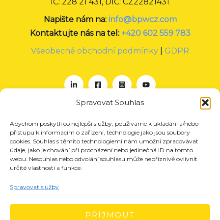
IČ: 228 21 431, DIČ: CZ22821431
Napište nám na:
info@bpwcz.com
Kontaktujte nás na tel:
+420 602 559 783
Všeobecné obchodní podmínky
|
GDPR
Spravovat Souhlas
Abychom poskytli co nejlepší služby, používáme k ukládání a/nebo
O nás
přístupu k informacím o zařízení, technologie jako jsou soubory
Projekty
cookies. Souhlas s těmito technologiemi nám umožní zpracovávat
údaje, jako je chování při procházení nebo jedinečná ID na tomto
Členství
webu. Nesouhlas nebo odvolání souhlasu může nepříznivě ovlivnit
určité vlastnosti a funkce.
Akce
Aktuality
Spravovat služby
Pro média
Kontakt
PŘÍJMOUT