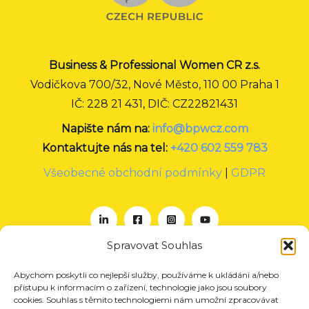
Business & Professional Women CR z.s.
Vodičkova 700/32, Nové Město, 110 00 Praha 1
IČ: 228 21 431, DIČ: CZ22821431
Napište nám na:
info@bpwcz.com
Kontaktujte nás na tel:
+420 602 559 783
Všeobecné obchodní podmínky
|
GDPR
Spravovat Souhlas
Abychom poskytli co nejlepší služby, používáme k ukládání a/nebo
O nás
přístupu k informacím o zařízení, technologie jako jsou soubory
Projekty
cookies. Souhlas s těmito technologiemi nám umožní zpracovávat