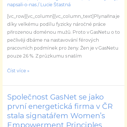
absolventkám
napsali-o-nas
/
Lucie Šťastná
mentoringu
[vc_row][vc_column][vc_column_text]Plynařina je
BPWCR
díky velkému podílu fyzicky náročné práce
přirozenou doménou mužů. Proto v GasNetu o to
pečlivěji dbáme na nastavování férových
pracovních podmínek pro ženy. Žen je v GasNetu
pouze 26 %. Z průzkumu s naším
Číst více »
Společnost GasNet se jako
Společnost
GasNet
první energetická firma v ČR
se
stala signatářem Women’s
jako
Empowerment Principles