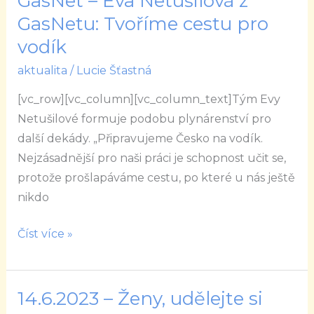
GasNet – Eva Netušilová z
–
GasNetu: Tvoříme cestu pro
Eva
vodík
Netušilová
aktualita
/
Lucie Šťastná
z
GasNetu:
[vc_row][vc_column][vc_column_text]Tým Evy
Tvoříme
Netušilové formuje podobu plynárenství pro
cestu
další dekády. „Připravujeme Česko na vodík.
pro
Nejzásadnější pro naši práci je schopnost učit se,
vodík
protože prošlapáváme cestu, po které u nás ještě
nikdo
Číst více »
14.6.2023 – Ženy, udělejte si
14.6.2023