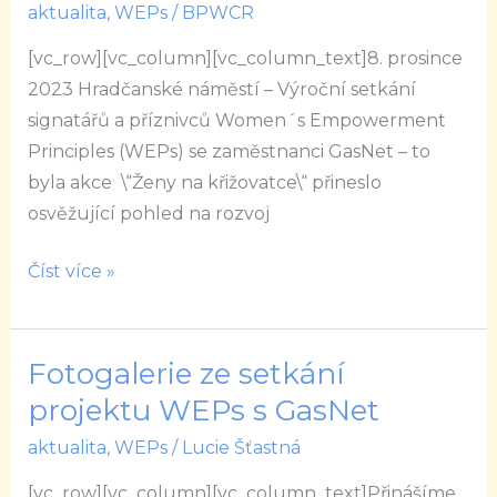
aktualita
,
WEPs
/
BPWCR
s
Women\’s
[vc_row][vc_column][vc_column_text]8. prosince
Empowerment
2023 Hradčanské náměstí – Výroční setkání
Principles
signatářů a příznivců Women´s Empowerment
v
Principles (WEPs) se zaměstnanci GasNet – to
GasNet
byla akce \“Ženy na křižovatce\“ přineslo
osvěžující pohled na rozvoj
Číst více »
Fotogalerie ze setkání
Fotogalerie
ze
projektu WEPs s GasNet
setkání
aktualita
,
WEPs
/
Lucie Šťastná
projektu
[vc_row][vc_column][vc_column_text]Přinášíme
WEPs