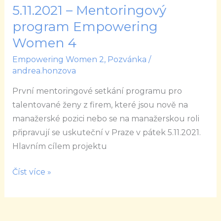
5.11.2021 – Mentoringový
5.11.2021
–
program Empowering
Mentoringový
Women 4
program
Empowering Women 2
,
Pozvánka
/
Empowering
andrea.honzova
Women
První mentoringové setkání programu pro
4
talentované ženy z firem, které jsou nově na
manažerské pozici nebo se na manažerskou roli
připravují se uskuteční v Praze v pátek 5.11.2021.
Hlavním cílem projektu
Číst více »