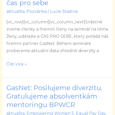
–
čas pro sebe
Ženy,
aktualita
,
Pozvánka
/
Lucie Šťastná
udělejte
[vc_row][vc_column][vc_column_text]Srdečně
si
zveme členky a firemní členy na seminář na téma
čas
Ženy, udělejte si ČAS PRO SEBE, který pořádá náš
pro
firemní partner GasNet. Během semináře
sebe
probereme aktuální data ohledně diverzity a
Číst více »
GasNet: Posilujeme diverzitu.
GasNet:
Posilujeme
Gratulujeme absolventkám
diverzitu.
mentoringu BPWCR
Gratulujeme
aktualita
,
Empowering Women 5
,
Equal Pay Day
,