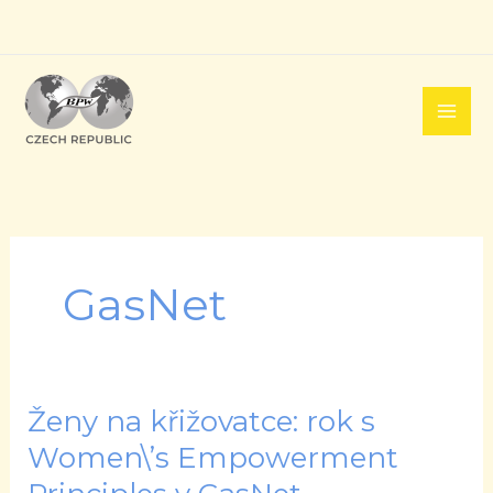
Přeskočit
na
obsah
GasNet
Ženy na křižovatce: rok s
Ženy
na
Women\’s Empowerment
křižovatce: