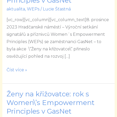
Principles v GasNet
rok
aktualita
,
WEPs
/
Lucie Šťastná
s
Women\’s
[vc_row][vc_column][vc_column_text]8. prosince
Empowerment
2023 Hradčanské náměstí – Výroční setkání
Principles
signatářů a příznivců Women´s Empowerment
v
Principles (WEPs) se zaměstnanci GasNet – to
GasNet
byla akce \“Ženy na křižovatce\“ přineslo
osvěžující pohled na rozvoj […]
Číst více »
Ženy na křižovatce: rok s
Ženy
na
Women\’s Empowerment
křižovatce:
Principles v GasNet
rok