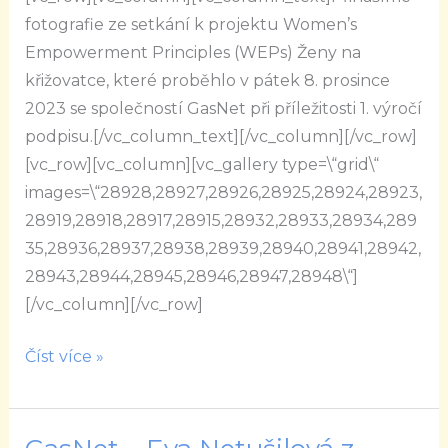
fotografie ze setkání k projektu Women’s
s
Empowerment Principles (WEPs) Ženy na
GasNet
křižovatce, které proběhlo v pátek 8. prosince
2023 se společností GasNet při příležitosti 1. výročí
podpisu.[/vc_column_text][/vc_column][/vc_row]
[vc_row][vc_column][vc_gallery type=\“grid\“
images=\“28928,28927,28926,28925,28924,28923,
28919,28918,28917,28915,28932,28933,28934,289
35,28936,28937,28938,28939,28940,28941,28942,
28943,28944,28945,28946,28947,28948\“]
[/vc_column][/vc_row]
Číst více »
GasNet