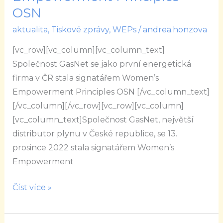
první
OSN
energetická
firma
aktualita
,
Tiskové zprávy
,
WEPs
/
andrea.honzova
v ČR
[vc_row][vc_column][vc_column_text]
stala
Společnost GasNet se jako první energetická
signatářem
firma v ČR stala signatářem Women’s
Women’s
Empowerment Principles OSN [/vc_column_text]
Empowerment
[/vc_column][/vc_row][vc_row][vc_column]
Principles
[vc_column_text]Společnost GasNet, největší
OSN
distributor plynu v České republice, se 13.
prosince 2022 stala signatářem Women’s
Empowerment
Číst více »