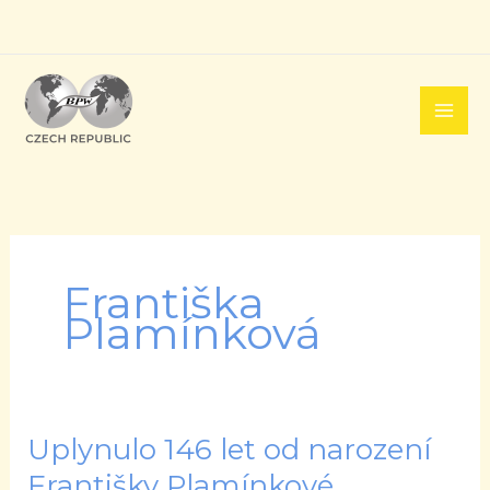
Přeskočit
na
obsah
Františka
Plamínková
Uplynulo 146 let od narození
Uplynulo
146
Františky Plamínkové,