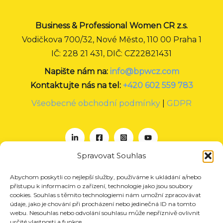
Business & Professional Women CR z.s.
Vodičkova 700/32, Nové Město, 110 00 Praha 1
IČ: 228 21 431, DIČ: CZ22821431
Napište nám na:
info@bpwcz.com
Kontaktujte nás na tel:
+420 602 559 783
Všeobecné obchodní podmínky
|
GDPR
Spravovat Souhlas
Abychom poskytli co nejlepší služby, používáme k ukládání a/nebo
O nás
přístupu k informacím o zařízení, technologie jako jsou soubory
Projekty
cookies. Souhlas s těmito technologiemi nám umožní zpracovávat
údaje, jako je chování při procházení nebo jedinečná ID na tomto
Členství
webu. Nesouhlas nebo odvolání souhlasu může nepříznivě ovlivnit
určité vlastnosti a funkce.