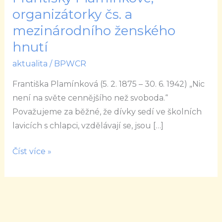
let
organizátorky čs. a
od
mezinárodního ženského
narození
hnutí
Františky
Plamínkové,
aktualita
/
BPWCR
organizátorky
Františka Plamínková (5. 2. 1875 – 30. 6. 1942) „Nic
čs.
není na světe cennějšího než svoboda.“
a
Považujeme za běžné, že dívky sedí ve školních
mezinárodního
lavicích s chlapci, vzdělávají se, jsou […]
ženského
hnutí
Číst více »