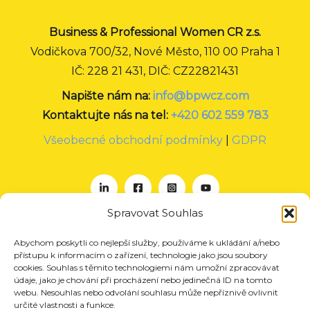
Business & Professional Women CR z.s.
Vodičkova 700/32, Nové Město, 110 00 Praha 1
IČ: 228 21 431, DIČ: CZ22821431
Napište nám na:
info@bpwcz.com
Kontaktujte nás na tel:
+420 602 559 783
Všeobecné obchodní podmínky
|
GDPR
Spravovat Souhlas
Abychom poskytli co nejlepší služby, používáme k ukládání a/nebo
O nás
přístupu k informacím o zařízení, technologie jako jsou soubory
Projekty
cookies. Souhlas s těmito technologiemi nám umožní zpracovávat
údaje, jako je chování při procházení nebo jedinečná ID na tomto
Členství
webu. Nesouhlas nebo odvolání souhlasu může nepříznivě ovlivnit
určité vlastnosti a funkce.
Akce