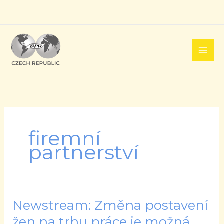
Přeskočit
na
obsah
firemní
partnerství
Newstream: Změna postavení
Newstream:
Změna
žen na trhu práce je možná.