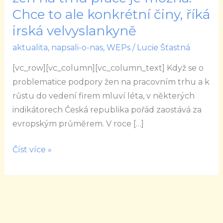
postavení
Chce to ale konkrétní činy, říká
žen
irská velvyslankyně
na
aktualita
,
napsali-o-nas
,
WEPs
/
Lucie Šťastná
trhu
práce
[vc_row][vc_column][vc_column_text] Když se o
je
problematice podpory žen na pracovním trhu a k
možná.
růstu do vedení firem mluví léta, v některých
Chce
indikátorech Česká republika pořád zaostává za
to
evropským průměrem. V roce […]
ale
konkrétní
Číst více »
činy,
říká
irská
velvyslankyně