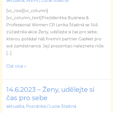
aktualita
,
WEPs
/
Lucie Šťastná
tom
[vc_row][vc_column]
ženy
[vc_column_text]Prezidentka Business &
z
Professional Women CR Lenka Šťastná se 14.6.
ČR
zúčastnila akce Ženy, udělejte si čas pro sebe,
v
kterou pořádal náš firemní partner GasNet pro
mezinárodním
své zaměstnance. Její prezentaci naleznete níže.
srovnání?
[…]
Číst více »
14.6.2023 – Ženy, udělejte si
14.6.2023
–
čas pro sebe
Ženy,
aktualita
,
Pozvánka
/
Lucie Šťastná
udělejte