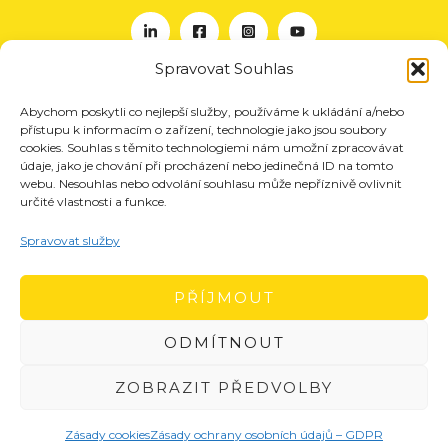
Spravovat Souhlas
Abychom poskytli co nejlepší služby, používáme k ukládání a/nebo
O nás
přístupu k informacím o zařízení, technologie jako jsou soubory
Projekty
cookies. Souhlas s těmito technologiemi nám umožní zpracovávat
údaje, jako je chování při procházení nebo jedinečná ID na tomto
Členství
webu. Nesouhlas nebo odvolání souhlasu může nepříznivě ovlivnit
určité vlastnosti a funkce.
Akce
Aktuality
Spravovat služby
Pro média
Kontakt
PŘÍJMOUT
ODMÍTNOUT
ZOBRAZIT PŘEDVOLBY
Zásady cookies
Zásady ochrany osobních údajů – GDPR