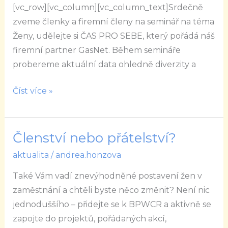
[vc_row][vc_column][vc_column_text]Srdečně
si
zveme členky a firemní členy na seminář na téma
čas
Ženy, udělejte si ČAS PRO SEBE, který pořádá náš
pro
firemní partner GasNet. Během semináře
sebe
probereme aktuální data ohledně diverzity a
Číst více »
Členství nebo přátelství?
Členství
nebo
aktualita
/
andrea.honzova
přátelství?
Také Vám vadí znevýhodněné postavení žen v
zaměstnání a chtěli byste něco změnit? Není nic
jednoduššího – přidejte se k BPWCR a aktivně se
zapojte do projektů, pořádaných akcí,