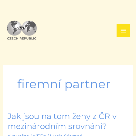
Přeskočit
na
obsah
firemní partner
Jak jsou na tom ženy z ČR v
Jak
jsou
mezinárodním srovnání?
na