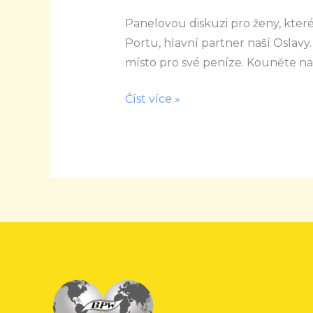
Women’s
Panelovou diskuzi pro ženy, které
FINdependence
Portu, hlavní partner naší Oslavy.
day
místo pro své peníze. Kouněte n
Číst více »