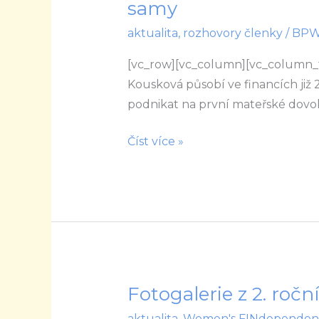
samy
Když
aktualita
,
rozhovory členky
/
BP
ženám
dáte
[vc_row][vc_column][vc_column_
prostor
Kousková působí ve financích již 25
realizovat
podnikat na první mateřské dovole
své
sny
Číst více »
a
cíle,
ostatní
už
zvládnou
samy
Fotogalerie z 2. ro
Fotogalerie
z
aktualita
,
Women's FINdependen