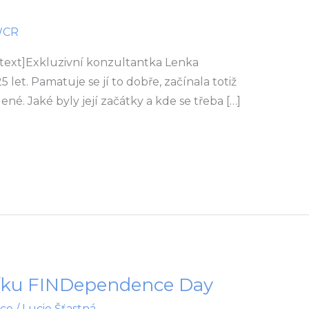
WCR
text]Exkluzivní konzultantka Lenka
 let. Pamatuje se jí to dobře, začínala totiž
né. Jaké byly její začátky a kde se třeba […]
čníku FINDependence Day
ce
/
Lucie Šťastná