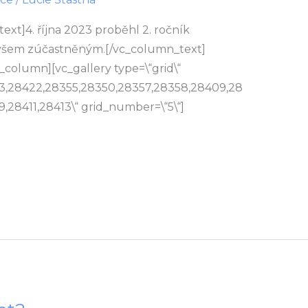
xt]4. října 2023 proběhl 2. ročník
šem zúčastněným.[/vc_column_text]
_column][vc_gallery type=\“grid\“
23,28422,28355,28350,28357,28358,28409,28
,28411,28413\“ grid_number=\“5\“]