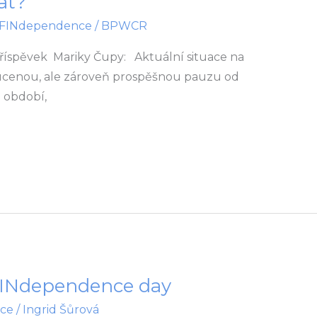
at?
FINdependence
/
BPWCR
příspěvek Mariky Čupy: Aktuální situace na
nucenou, ale zároveň prospěšnou pauzu od
 období,
FINdependence day
ce
/
Ingrid Šůrová