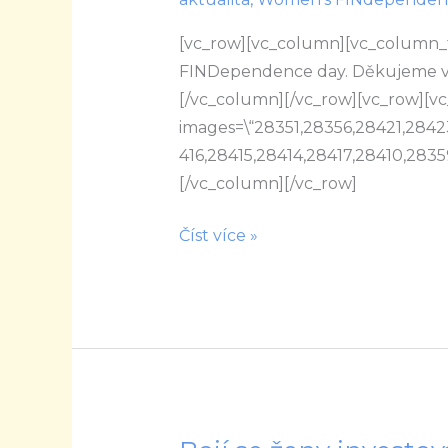
2.
[vc_row][vc_column][vc_column_te
ročníku
FINDependence day. Děkujeme v
FINDependence
[/vc_column][/vc_row][vc_row][vc
Day
images=\“28351,28356,28421,284
416,28415,28414,28417,28410,28359
[/vc_column][/vc_row]
Číst více »
Bojí