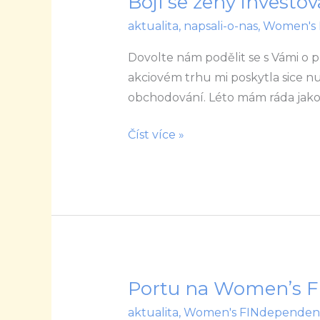
Bojí se ženy investov
se
aktualita
,
napsali-o-nas
,
Women's 
ženy
Dovolte nám podělit se s Vámi o 
investovat?
akciovém trhu mi poskytla sice 
obchodování. Léto mám ráda jako
Číst více »
Portu na Women’s 
Portu
na
aktualita
,
Women's FINdependen