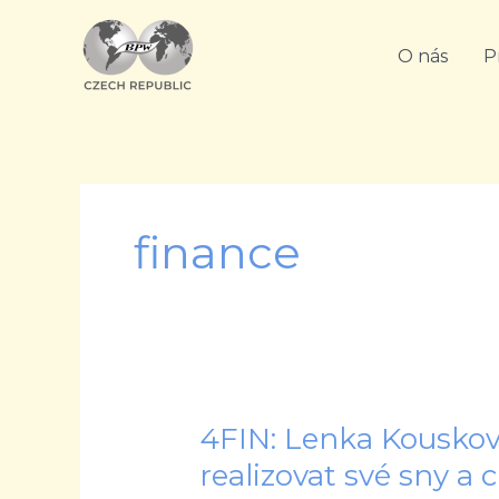
Přeskočit
na
O nás
P
obsah
finance
4FIN: Lenka Kouskov
4FIN:
Lenka
realizovat své sny a c
Kousková: