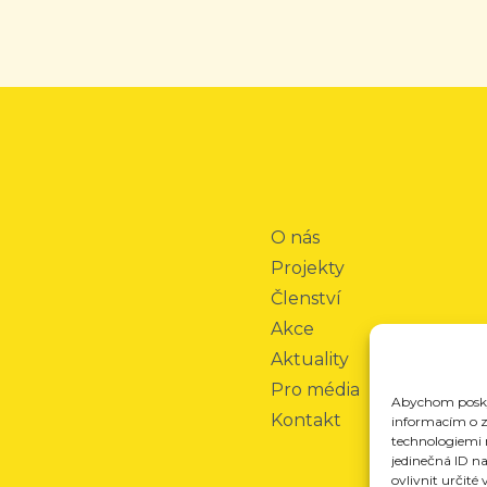
O nás
Projekty
Členství
Akce
Aktuality
Pro média
Abychom poskyt
Kontakt
informacím o za
technologiemi 
jedinečná ID n
ovlivnit určité 