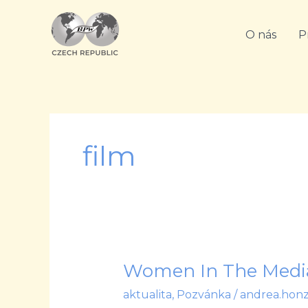
Přeskočit
na
O nás
P
obsah
film
Women In The Medi
Women
In
aktualita
,
Pozvánka
/
andrea.hon
The