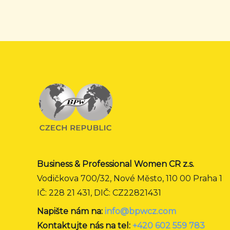
Business & Professional Women CR z.s.
Vodičkova 700/32, Nové Město, 110 00 Praha 1
IČ: 228 21 431, DIČ: CZ22821431
Napište nám na:
info@bpwcz.com
Kontaktujte nás na tel:
+420 602 559 783