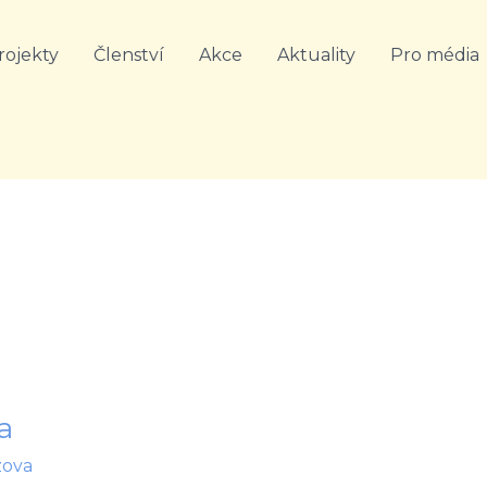
rojekty
Členství
Akce
Aktuality
Pro média
a
zova