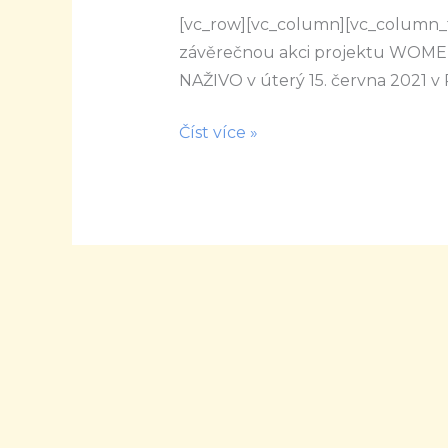
[vc_row][vc_column][vc_column_t
Media
závěrečnou akci projektu WOMED
NAŽIVO v úterý 15. června 2021 v
Číst více »