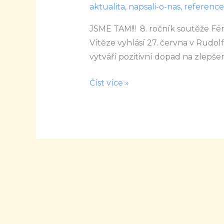
aktualita
,
napsali-o-nas
,
reference
Day
byla
JSME TAM!!! 8. ročník soutěže Fén
nominována
Vítěze vyhlásí 27. června v Rudo
na
vytváří pozitivní dopad na zlepšen
cenu
Číst více »
Fenix
Content
Marketing
v
kategorii
NGO