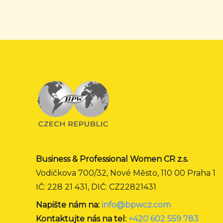
Business & Professional Women CR z.s.
Vodičkova 700/32, Nové Město, 110 00 Praha 1
IČ: 228 21 431, DIČ: CZ22821431
Napište nám na:
info@bpwcz.com
Kontaktujte nás na tel:
+420 602 559 783