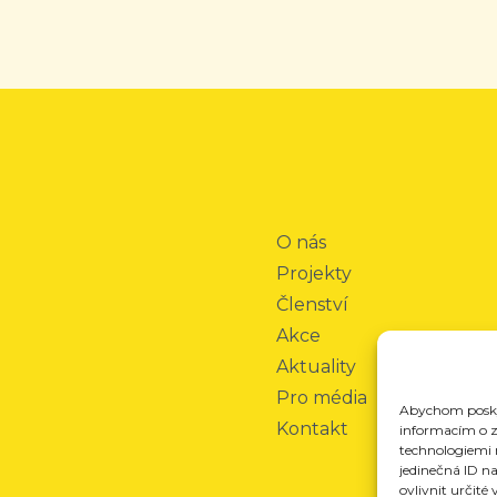
O nás
Projekty
Členství
Akce
Aktuality
Pro média
Abychom poskyt
Kontakt
informacím o za
technologiemi 
jedinečná ID n
ovlivnit určité 