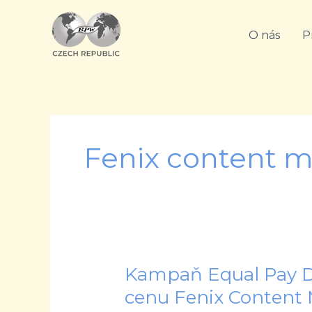
Přeskočit
na
O nás
P
obsah
Fenix content m
Kampaň Equal Pay D
Kampaň
Equal
cenu Fenix Content 
Pay