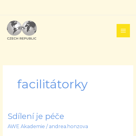
Přeskočit
na
obsah
facilitátorky
Sdílení je péče
Sdílení
je
AWE Akademie
/
andrea.honzova
péče