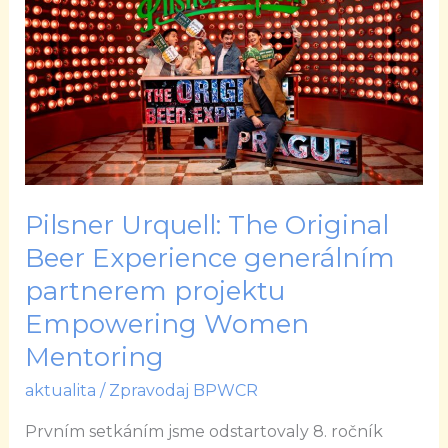
Original
Beer
Experience
generálním
partnerem
projektu
Empowering
Women
Pilsner Urquell: The Original
Mentoring
Beer Experience generálním
partnerem projektu
Empowering Women
Mentoring
aktualita
/
Zpravodaj BPWCR
Prvním setkáním jsme odstartovaly 8. ročník