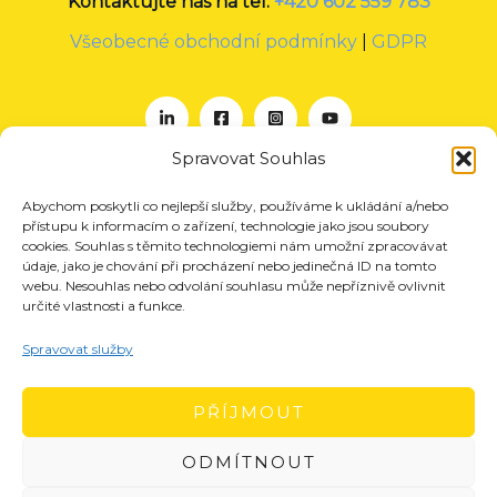
Kontaktujte nás na tel:
+420 602 559 783
Všeobecné obchodní podmínky
|
GDPR
Spravovat Souhlas
Abychom poskytli co nejlepší služby, používáme k ukládání a/nebo
O nás
přístupu k informacím o zařízení, technologie jako jsou soubory
Projekty
cookies. Souhlas s těmito technologiemi nám umožní zpracovávat
údaje, jako je chování při procházení nebo jedinečná ID na tomto
Členství
webu. Nesouhlas nebo odvolání souhlasu může nepříznivě ovlivnit
určité vlastnosti a funkce.
Akce
Aktuality
Spravovat služby
Pro média
Kontakt
PŘÍJMOUT
ODMÍTNOUT