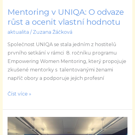
vlastní
Mentoring v UNIQA: O odvaze
hodnotu
růst a ocenit vlastní hodnotu
aktualita
/
Zuzana Žáčková
Společnost UNIQA se stala jedním z hostitelů
prvního setkání v rámci 8. ročníku programu
Empowering Women Mentoring, který propojuje
zkušené mentorky s talentovanými ženami
napříč obory a podporuje jejich profesní
Číst více »
Mentoring
v