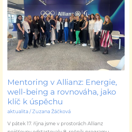
Allianz:
Energie,
well-
being
a
rovnováha,
jako
klíč
k
úspěchu
Mentoring v Allianz: Energie,
well-being a rovnováha, jako
klíč k úspěchu
aktualita
/
Zuzana Žáčková
V pátek 17. října jsme v prostorách Allianz
pojišťovny odstartovaly 8. ročník programu