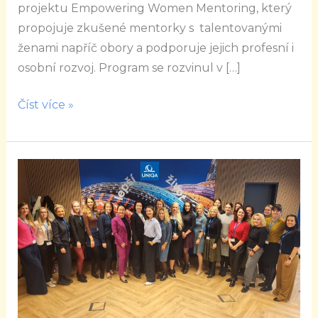
projektu Empowering Women Mentoring, který
propojuje zkušené mentorky s talentovanými
ženami napříč obory a podporuje jejich profesní i
osobní rozvoj. Program se rozvinul v […]
Číst více »
Mentoring
v
UNIQA:
O
odvaze
růst
a
ocenit