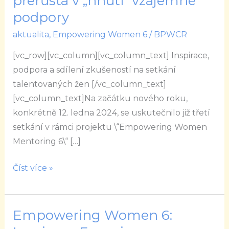
přerůstá v „hnutí“ vzájemné
6:
podpory
Kde
aktualita
,
Empowering Women 6
/
BPWCR
vzdělání
přerůstá
[vc_row][vc_column][vc_column_text] Inspirace,
v
podpora a sdílení zkušeností na setkání
„hnutí“
talentovaných žen [/vc_column_text]
vzájemné
[vc_column_text]Na začátku nového roku,
podpory
konkrétně 12. ledna 2024, se uskutečnilo již třetí
setkání v rámci projektu \“Empowering Women
Mentoring 6\“ […]
Číst více »
Empowering Women 6:
Empowering
Women