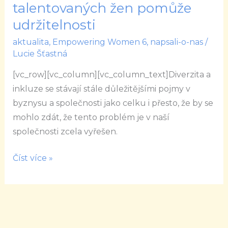
Empowering
talentovaných žen pomůže
Women
udržitelnosti
Mentoring:
aktualita
,
Empowering Women 6
,
napsali-o-nas
/
Zapojení
Lucie Šťastná
talentovaných
žen
[vc_row][vc_column][vc_column_text]Diverzita a
pomůže
inkluze se stávají stále důležitějšími pojmy v
udržitelnosti
byznysu a společnosti jako celku i přesto, že by se
mohlo zdát, že tento problém je v naší
společnosti zcela vyřešen.
Číst více »