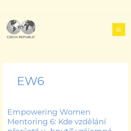
Přeskočit
na
obsah
EW6
Empowering Women
Empowering
Women
Mentoring 6: Kde vzdělání
Mentoring