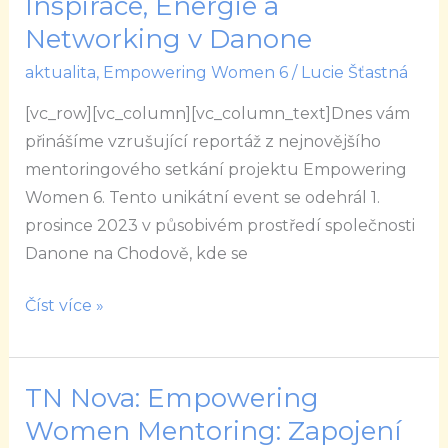
Inspirace, Energie a
6:
Networking v Danone
Inspirace,
aktualita
,
Empowering Women 6
/
Lucie Šťastná
Energie
a
[vc_row][vc_column][vc_column_text]Dnes vám
Networking
přinášíme vzrušující reportáž z nejnovějšího
v
mentoringového setkání projektu Empowering
Danone
Women 6. Tento unikátní event se odehrál 1.
prosince 2023 v působivém prostředí společnosti
Danone na Chodově, kde se
Číst více »
TN Nova: Empowering
TN
Nova:
Women Mentoring: Zapojení