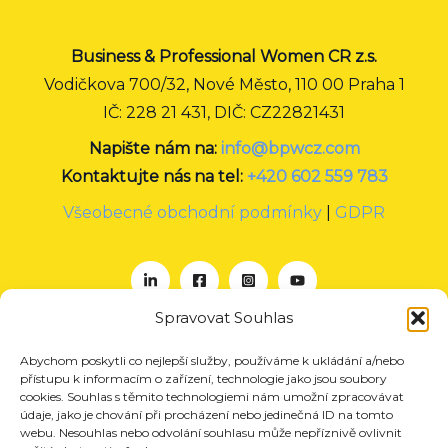
Business & Professional Women CR z.s.
Vodičkova 700/32, Nové Město, 110 00 Praha 1
IČ: 228 21 431, DIČ: CZ22821431
Napište nám na:
info@bpwcz.com
Kontaktujte nás na tel:
+420 602 559 783
Všeobecné obchodní podmínky
|
GDPR
Spravovat Souhlas
Abychom poskytli co nejlepší služby, používáme k ukládání a/nebo
O nás
přístupu k informacím o zařízení, technologie jako jsou soubory
Projekty
cookies. Souhlas s těmito technologiemi nám umožní zpracovávat
údaje, jako je chování při procházení nebo jedinečná ID na tomto
Členství
webu. Nesouhlas nebo odvolání souhlasu může nepříznivě ovlivnit