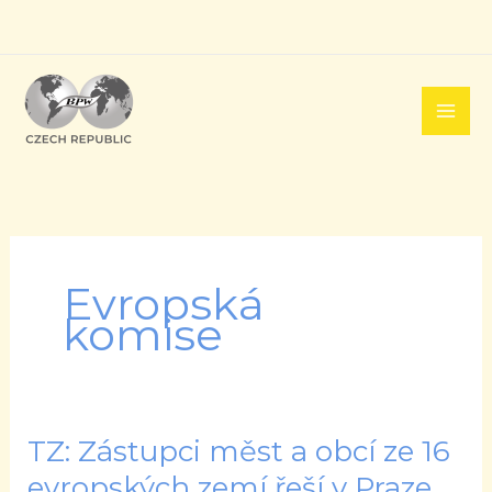
Přeskočit
na
obsah
Evropská
komise
TZ: Zástupci měst a obcí ze 16
TZ:
Zástupci
evropských zemí řeší v Praze