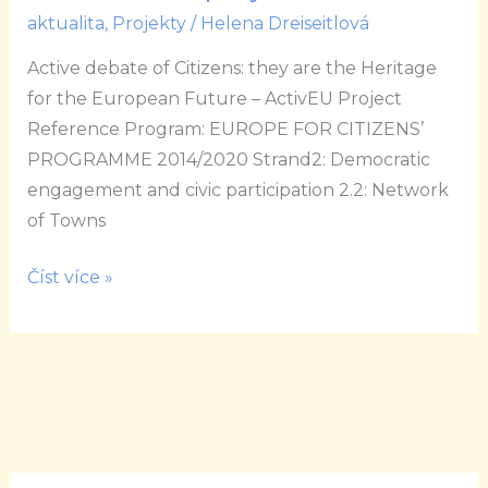
conference
aktualita
,
Projekty
/
Helena Dreiseitlová
of
Active debate of Citizens: they are the Heritage
the
for the European Future – ActivEU Project
ActivEU
Reference Program: EUROPE FOR CITIZENS’
project
PROGRAMME 2014/2020 Strand2: Democratic
engagement and civic participation 2.2: Network
of Towns
Číst více »