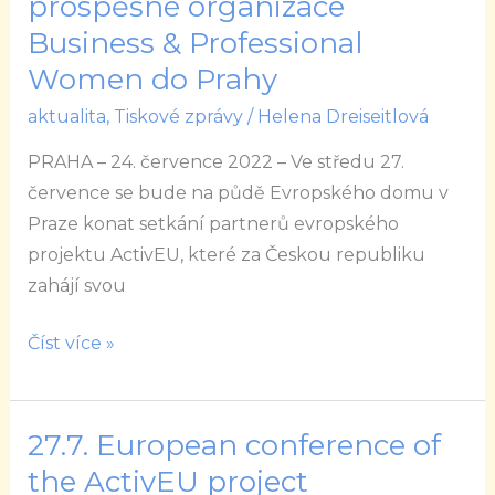
prospěšné organizace
16
Business & Professional
zemí
Women do Prahy
EU
přijedou
aktualita
,
Tiskové zprávy
/
Helena Dreiseitlová
na
PRAHA – 24. července 2022 – Ve středu 27.
pozvání
července se bude na půdě Evropského domu v
veřejně
Praze konat setkání partnerů evropského
prospěšné
projektu ActivEU, které za Českou republiku
organizace
zahájí svou
Business
&
Číst více »
Professional
Women
do
27.7. European conference of
27.7.
Prahy
European
the ActivEU project