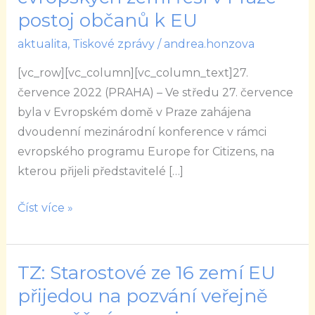
měst
postoj občanů k EU
a
aktualita
,
Tiskové zprávy
/
andrea.honzova
obcí
ze
[vc_row][vc_column][vc_column_text]27.
16
července 2022 (PRAHA) – Ve středu 27. července
evropských
byla v Evropském domě v Praze zahájena
zemí
dvoudenní mezinárodní konference v rámci
řeší
evropského programu Europe for Citizens, na
v
kterou přijeli představitelé […]
Praze
postoj
Číst více »
občanů
k
EU
TZ: Starostové ze 16 zemí EU
TZ:
Starostové
přijedou na pozvání veřejně
ze