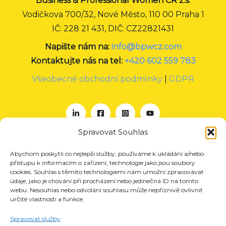
Business & Professional Women CR z.s.
Vodičkova 700/32, Nové Město, 110 00 Praha 1
IČ: 228 21 431, DIČ: CZ22821431
Napište nám na:
info@bpwcz.com
Kontaktujte nás na tel:
+420 602 559 783
Všeobecné obchodní podmínky
|
GDPR
Spravovat Souhlas
Abychom poskytli co nejlepší služby, používáme k ukládání a/nebo
O nás
přístupu k informacím o zařízení, technologie jako jsou soubory
Projekty
cookies. Souhlas s těmito technologiemi nám umožní zpracovávat
údaje, jako je chování při procházení nebo jedinečná ID na tomto
Členství
webu. Nesouhlas nebo odvolání souhlasu může nepříznivě ovlivnit
určité vlastnosti a funkce.
Akce
Aktuality
Spravovat služby