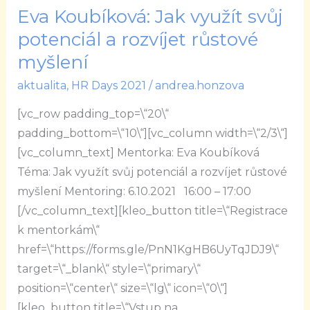
Eva Koubíková: Jak využít svůj
Eva
Koubíková:
potenciál a rozvíjet růstové
Jak
myšlení
využít
aktualita
,
HR Days 2021
/
andrea.honzova
svůj
potenciál
[vc_row padding_top=\“20\“
a
padding_bottom=\“10\“][vc_column width=\“2/3\“]
rozvíjet
[vc_column_text] Mentorka: Eva Koubíková
růstové
Téma: Jak využít svůj potenciál a rozvíjet růstové
myšlení
myšlení Mentoring: 6.10.2021 16:00 – 17:00
[/vc_column_text][kleo_button title=\“Registrace
k mentorkám\“
href=\“https://forms.gle/PnN1KgHB6UyTqJDJ9\“
target=\“_blank\“ style=\“primary\“
position=\“center\“ size=\“lg\“ icon=\“0\“]
[kleo_button title=\“Vstup na