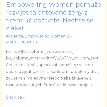
Empowering Women pomůže
Empowering
Women
rozvíjet talentované ženy z
pomůže
firem už počtvrté. Nechte se
rozvíjet
zlákat
talentované
aktualita
,
Empowering Women 2
/
ženy
andrea.honzova
z
firem
[vc_row][vc_column][vc_row_inner]
už
[vc_column_inner width=\“2/3\“][vc_column_text]
počtvrté.
Chcete na sobě zapracovat, ponořit se více do
Nechte
oboru a zjistit, jak se na konkrétní problémy dívají
se
zkušenější kolegyně? Nebo třeba zkušenější
zlákat
manažerky z jiných firem? Vzdělávací projekt
Číst více »