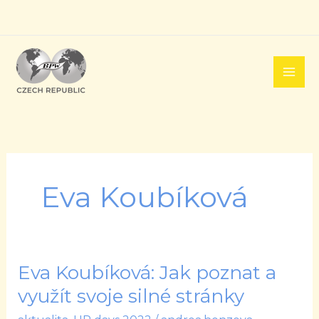
Přeskočit
na
obsah
Eva Koubíková
Eva Koubíková: Jak poznat a
Eva
Koubíková:
využít svoje silné stránky
Jak