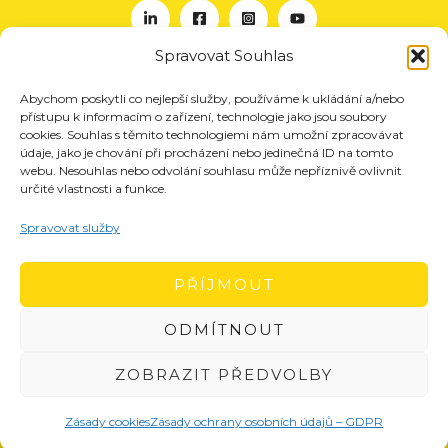
Spravovat Souhlas
Abychom poskytli co nejlepší služby, používáme k ukládání a/nebo
O nás
přístupu k informacím o zařízení, technologie jako jsou soubory
Projekty
cookies. Souhlas s těmito technologiemi nám umožní zpracovávat
údaje, jako je chování při procházení nebo jedinečná ID na tomto
Členství
webu. Nesouhlas nebo odvolání souhlasu může nepříznivě ovlivnit
určité vlastnosti a funkce.
Akce
Aktuality
Spravovat služby
Pro média
Kontakt
PŘÍJMOUT
ODMÍTNOUT
ZOBRAZIT PŘEDVOLBY
Zásady cookies
Zásady ochrany osobních údajů – GDPR