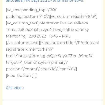
aktualita
,
HR days 2022
/
andrea.honzova
poznat
[vc_row padding_top=\“20\“
a
padding_bottom=\“10\“][vc_column width=\“2/3\“]
využít
[vc_column_text] Mentorka: Eva Koubíková
svoje
Téma: Jak poznat a využít svoje silné stránky
silné
Mentoring: 12.10.2022 13:45 – 14:45
stránky
[/vc_column_text][kleo_button title=\“Přednostní
registrace k mentorkám\“
href=\“https://forms.gle/QeYSgyXCZerL99nq5\“
target=\“_blank\“ style=\“primary\“
position=\“center\“ size=\“lg\“ icon=\“0\“]
[kleo_button […]
Číst více »