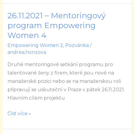
26.11.2021 – Mentoringový
26.11.2021
–
program Empowering
Mentoringový
Women 4
program
Empowering Women 2
,
Pozvánka
/
Empowering
andrea.honzova
Women
Druhé mentoringové setkání programu pro
4
talentované ženy z firem, které jsou nově na
manažerské pozici nebo se na manažerskou roli
připravují se uskuteční v Praze v pátek 26.11.2021.
Hlavním cílem projektu
Číst více »