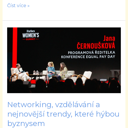
Číst více »
Networking,
vzdělávání
a
nejnovější
trendy,
které
hýbou
byznysem
Networking, vzdělávání a
nejnovější trendy, které hýbou
byznysem