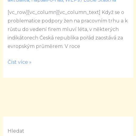
trhu
práce
[vc_row][vc_column][vc_column_text] Když se o
je
problematice podpory žen na pracovním trhu a k
možná.
růstu do vedení firem mluví léta, v některých
Chce
indikátorech Česká republika pořád zaostává za
to
evropským průměrem. V roce
ale
konkrétní
Číst více »
činy,
říká
irská
velvyslankyně
Hledat