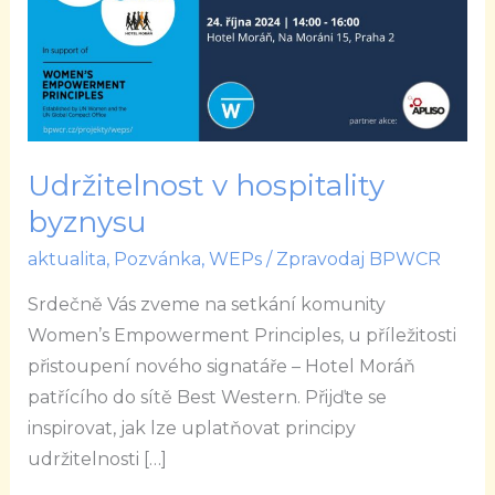
byznysu
Udržitelnost v hospitality
byznysu
aktualita
,
Pozvánka
,
WEPs
/
Zpravodaj BPWCR
Srdečně Vás zveme na setkání komunity
Women’s Empowerment Principles, u příležitosti
přistoupení nového signatáře – Hotel Moráň
patřícího do sítě Best Western. Přijďte se
inspirovat, jak lze uplatňovat principy
udržitelnosti […]