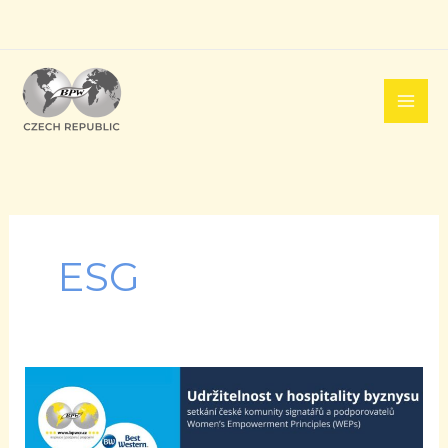
Přeskočit
na
obsah
ESG
Udržitelnost
v
hospitality