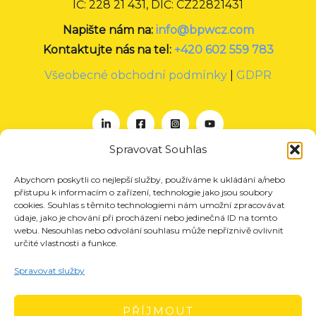
IČ: 228 21 431, DIČ: CZ22821431
Napište nám na:
info@bpwcz.com
Kontaktujte nás na tel:
+420 602 559 783
Všeobecné obchodní podmínky
|
GDPR
Spravovat Souhlas
Abychom poskytli co nejlepší služby, používáme k ukládání a/nebo
O nás
přístupu k informacím o zařízení, technologie jako jsou soubory
Projekty
cookies. Souhlas s těmito technologiemi nám umožní zpracovávat
údaje, jako je chování při procházení nebo jedinečná ID na tomto
Členství
webu. Nesouhlas nebo odvolání souhlasu může nepříznivě ovlivnit
určité vlastnosti a funkce.
Akce
Aktuality
Spravovat služby
Pro média
Kontakt
PŘÍJMOUT