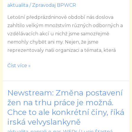
aktualita
/
Zpravodaj BPWCR
Letošní předprázdninové období nás doslova
zahltilo velkým množstvím různých odborných a
vzdělávacích akcí u nichž jsme samozřejmě
nemohly chybět ani my. Nejen, že jsme
reprezentovaly naši organizaci a témata, která
Číst více »
Newstream: Změna postavení
Newstream:
Změna
žen na trhu práce je možná.
postavení
Chce to ale konkrétní činy, říká
žen
irská velvyslankyně
na
aktualita
,
napsali-o-nas
,
WEPs
/
Lucie Šťastná