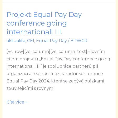
Projekt Equal Pay Day
Projekt
Equal
conference going
Pay
international! III.
Day
aktualita
,
CEI
,
Equal Pay Day
/
BPWCR
conference
going
[vc_row][vc_column][vc_column_text]Hlavním
international!
cílem projektu „Equal Pay Day conference going
III.
international! III.“ je spolupráce partnerů při
organizaci a realizaci mezinárodní konference
Equal Pay Day 2024, která se zabývá otázkami
souvisejícími s rovným
Číst více »