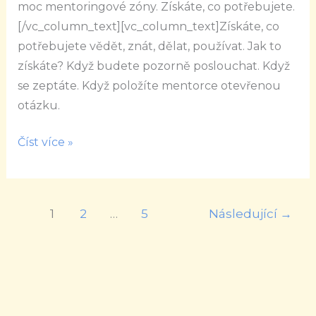
Lenky
moc mentoringové zóny. Získáte, co potřebujete.
Mrázové,
[/vc_column_text][vc_column_text]Získáte, co
jak
potřebujete vědět, znát, dělat, používat. Jak to
dostat
získáte? Když budete pozorně poslouchat. Když
z
se zeptáte. Když položíte mentorce otevřenou
mentoringu
otázku.
maximum
Číst více »
1
2
…
5
Následující
→