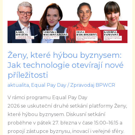
byznysem:
Jak
technologie
otevírají
nové
příležitosti
Ženy, které hýbou byznysem:
Jak technologie otevírají nové
příležitosti
aktualita
,
Equal Pay Day
/
Zpravodaj BPWCR
V rámci programu Equal Pay Day
2026 se uskuteční druhé setkání platformy Ženy,
které hýbou byznysem. Diskusní setkání
proběhne v pátek 27. března v čase 15:00–16:15 a
propojí zástupce byznysu, inovací i veřejné sféry.