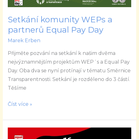
Setkání komunity WEPs a
partnerů Equal Pay Day
Marek Erben
Přijměte pozvání na setkání k našim dvěma
nejvýznamnějším projektům WEP´s a Equal Pay
Day. Oba dva se nyní protínají v tématu Směrnice
Transparentnosti. Setkání je rozděleno do 3 částí.
Těšíme
Číst více »
Equal