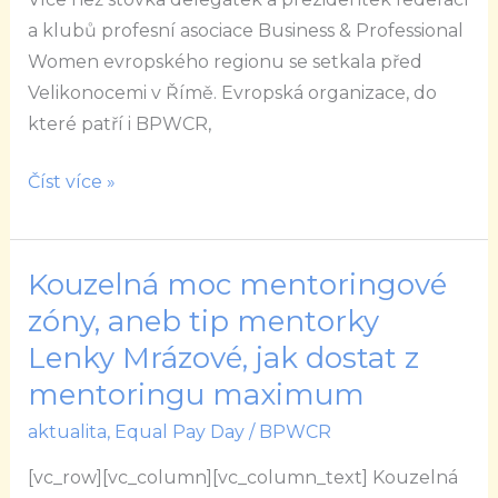
a klubů profesní asociace Business & Professional
Women evropského regionu se setkala před
Velikonocemi v Římě. Evropská organizace, do
které patří i BPWCR,
Číst více »
Kouzelná moc mentoringové
Kouzelná
moc
zóny, aneb tip mentorky
mentoringové
Lenky Mrázové, jak dostat z
zóny,
mentoringu maximum
aneb
aktualita
,
Equal Pay Day
/
BPWCR
tip
mentorky
[vc_row][vc_column][vc_column_text] Kouzelná