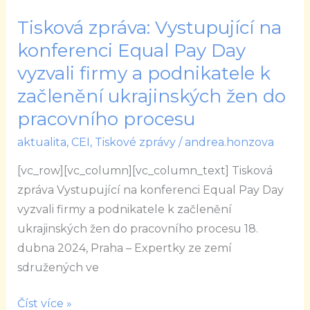
Tisková zpráva: Vystupující na
Tisková
zpráva:
konferenci Equal Pay Day
Vystupující
vyzvali firmy a podnikatele k
na
začlenění ukrajinských žen do
konferenci
pracovního procesu
Equal
Pay
aktualita
,
CEI
,
Tiskové zprávy
/
andrea.honzova
Day
[vc_row][vc_column][vc_column_text] Tisková
vyzvali
zpráva Vystupující na konferenci Equal Pay Day
firmy
vyzvali firmy a podnikatele k začlenění
a
ukrajinských žen do pracovního procesu 18.
podnikatele
dubna 2024, Praha – Expertky ze zemí
k
sdružených ve
začlenění
ukrajinských
Číst více »