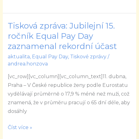
žen
do
pracovního
Tisková zpráva: Jubilejní 15.
Tisková
procesu
zpráva:
ročník Equal Pay Day
Jubilejní
zaznamenal rekordní účast
15.
aktualita
,
Equal Pay Day
,
Tiskové zprávy
/
ročník
andrea.honzova
Equal
[vc_row][vc_column][vc_column_text]11. dubna,
Pay
Praha – V České republice ženy podle Eurostatu
Day
vydělávají průměrně o 17,9 % méně než muži, což
zaznamenal
znamená, že v průměru pracují o 65 dní déle, aby
rekordní
dosáhly
účast
Číst více »