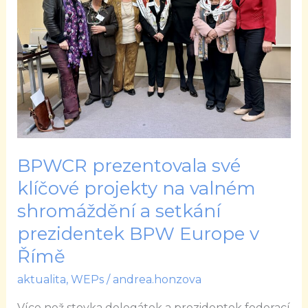
klíčové
projekty
na
valném
shromáždění
a
setkání
prezidentek
BPW
BPWCR prezentovala své
Europe
klíčové projekty na valném
v
shromáždění a setkání
Římě
prezidentek BPW Europe v
Římě
aktualita
,
WEPs
/
andrea.honzova
Více než stovka delegátek a prezidentek federací