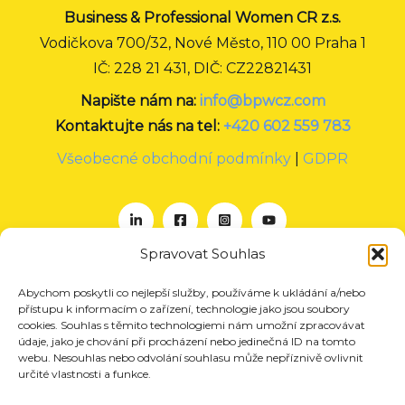
Business & Professional Women CR z.s.
Vodičkova 700/32, Nové Město, 110 00 Praha 1
IČ: 228 21 431, DIČ: CZ22821431
Napište nám na:
info@bpwcz.com
Kontaktujte nás na tel:
+420 602 559 783
Všeobecné obchodní podmínky
|
GDPR
Spravovat Souhlas
Abychom poskytli co nejlepší služby, používáme k ukládání a/nebo
O nás
přístupu k informacím o zařízení, technologie jako jsou soubory
Projekty
cookies. Souhlas s těmito technologiemi nám umožní zpracovávat
údaje, jako je chování při procházení nebo jedinečná ID na tomto
Členství
webu. Nesouhlas nebo odvolání souhlasu může nepříznivě ovlivnit
určité vlastnosti a funkce.
Akce
Aktuality