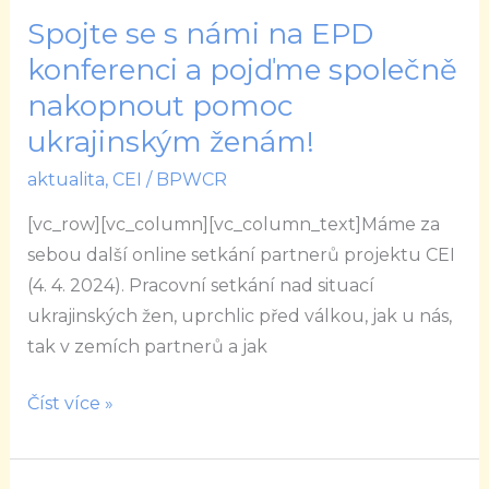
Spojte se s námi na EPD
Spojte
se
konferenci a pojďme společně
s
nakopnout pomoc
námi
ukrajinským ženám!
na
aktualita
,
CEI
/
BPWCR
EPD
konferenci
[vc_row][vc_column][vc_column_text]Máme za
a
sebou další online setkání partnerů projektu CEI
pojďme
(4. 4. 2024). Pracovní setkání nad situací
společně
ukrajinských žen, uprchlic před válkou, jak u nás,
nakopnout
tak v zemích partnerů a jak
pomoc
ukrajinským
Číst více »
ženám!