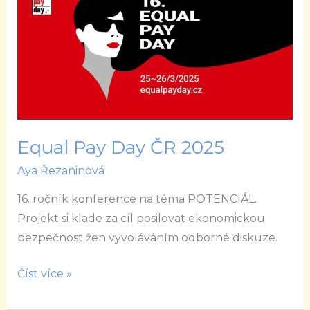
Pay
Day
ČR
2025
Equal Pay Day ČR 2025
Aya Řezaninová
16. ročník konference na téma POTENCIÁL.
Projekt si klade za cíl posilovat ekonomickou
bezpečnost žen vyvoláváním odborné diskuze.
Číst více »