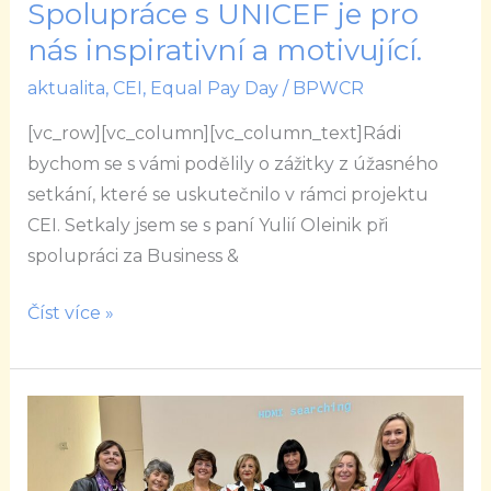
Spolupráce s UNICEF je pro
Spolupráce
s
nás inspirativní a motivující.
UNICEF
aktualita
,
CEI
,
Equal Pay Day
/
BPWCR
je
[vc_row][vc_column][vc_column_text]Rádi
pro
bychom se s vámi podělily o zážitky z úžasného
nás
setkání, které se uskutečnilo v rámci projektu
inspirativní
CEI. Setkaly jsem se s paní Yulií Oleinik při
a
spolupráci za Business &
motivující.
Číst více »
BPWCR
prezentovala
své