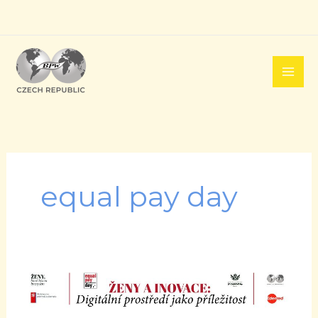
Přeskočit
na
obsah
equal pay day
Ženy,
které
hýbou