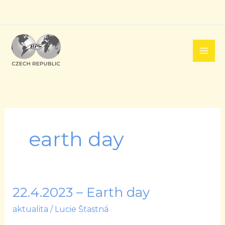
Přeskočit
na
obsah
earth day
22.4.2023 – Earth day
22.4.2023
–
aktualita
/
Lucie Šťastná
Earth