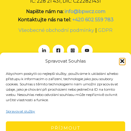
IČ: 228 21 431, DIČ: CZ22821431
Napište nám na:
info@bpwcz.com
Kontaktujte nás na tel:
+420 602 559 783
Všeobecné obchodní podmínky
|
GDPR
Spravovat Souhlas
Abychom poskytli co nejlepší služby, používáme k ukládání a/nebo
O nás
přístupu k informacím o zařízení, technologie jako jsou soubory
Projekty
cookies. Souhlas s těmito technologiemi nám umožní zpracovávat
údaje, jako je chování při procházení nebo jedinečná ID na tomto
Členství
webu. Nesouhlas nebo odvolání souhlasu může nepříznivě ovlivnit
určité vlastnosti a funkce.
Akce
Aktuality
Spravovat služby
Pro média
Kontakt
PŘÍJMOUT