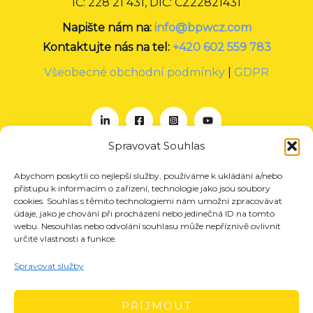
IČ: 228 21 431, DIČ: CZ22821431
Napište nám na:
info@bpwcz.com
Kontaktujte nás na tel:
+420 602 559 783
Všeobecné obchodní podmínky
|
GDPR
Spravovat Souhlas
Abychom poskytli co nejlepší služby, používáme k ukládání a/nebo
O nás
přístupu k informacím o zařízení, technologie jako jsou soubory
Projekty
cookies. Souhlas s těmito technologiemi nám umožní zpracovávat
údaje, jako je chování při procházení nebo jedinečná ID na tomto
Členství
webu. Nesouhlas nebo odvolání souhlasu může nepříznivě ovlivnit
určité vlastnosti a funkce.
Akce
Aktuality
Spravovat služby
Pro média
Kontakt
PŘÍJMOUT