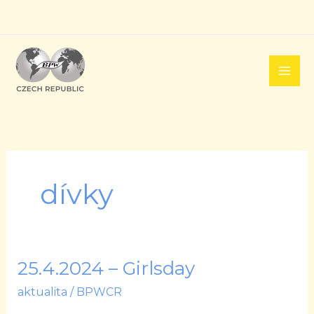
Přeskočit
na
obsah
dívky
25.4.2024 – Girlsday
25.4.2024
–
aktualita
/
BPWCR
Girlsday