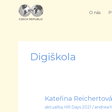
Přeskočit
na
O nás
P
obsah
Digiškola
Kateřina Reichertov
Kateřina
Reichertová:
aktualita
,
HR Days 2021
/
andrea.
Doba