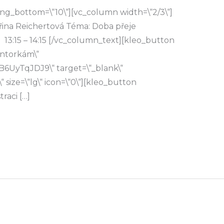
ng_bottom=\“10\“][vc_column width=\“2/3\“]
řina Reichertová Téma: Doba přeje
13:15 – 14:15 [/vc_column_text][kleo_button
entorkám\“
B6UyTqJDJ9\“ target=\“_blank\“
“ size=\“lg\“ icon=\“0\“][kleo_button
traci […]