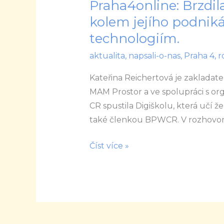
Praha4online: Brzdila
Praha4online:
Brzdila
kolem jejího podnikán
ji
technologiím.
záplava
aktualita
,
napsali-o-nas
,
Praha 4
,
r
administrativy
kolem
Kateřina Reichertová je zaklada
jejího
MAM Prostor a ve spolupráci s or
podnikání,
CR spustila Digiškolu, která učí ž
tak
také členkou BPWCR. V rozhovo
je
svěřila
Číst více »
digitálním
technologiím.