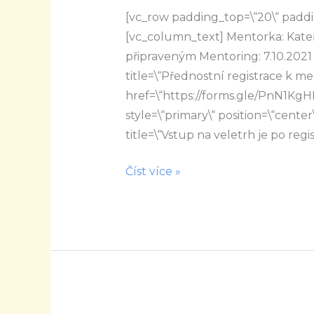
[vc_row padding_top=\“20\“ paddi
přeje
[vc_column_text] Mentorka: Kate
připraveným
připraveným Mentoring: 7.10.2021 
title=\“Přednostní registrace k m
href=\“https://forms.gle/PnN1KgH
style=\“primary\“ position=\“center\
title=\“Vstup na veletrh je po regis
Číst více »