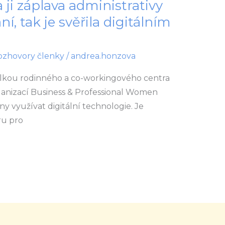
 ji záplava administrativy
í, tak je svěřila digitálním
ozhovory členky
/
andrea.honzova
telkou rodinného a co-workingového centra
ganizací Business & Professional Women
eny využívat digitální technologie. Je
ru pro