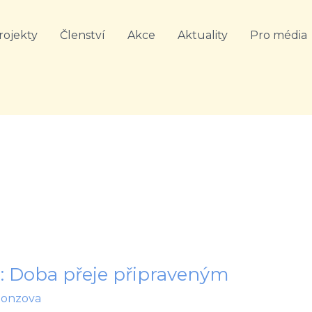
rojekty
Členství
Akce
Aktuality
Pro média
á: Doba přeje připraveným
honzova