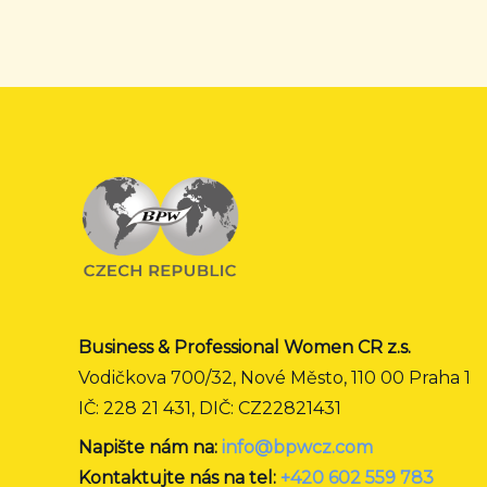
Business & Professional Women CR z.s.
Vodičkova 700/32, Nové Město, 110 00 Praha 1
IČ: 228 21 431, DIČ: CZ22821431
Napište nám na:
info@bpwcz.com
Kontaktujte nás na tel:
+420 602 559 783