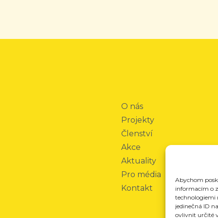
O nás
Projekty
Členství
Akce
Aktuality
Pro média
Abychom poskyt
Kontakt
informacím o za
technologiemi 
jedinečná ID n
ovlivnit určité 