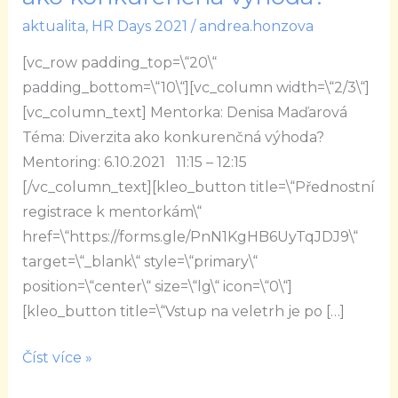
Diverzita
aktualita
,
HR Days 2021
/
andrea.honzova
ako
[vc_row padding_top=\“20\“
konkurenčná
padding_bottom=\“10\“][vc_column width=\“2/3\“]
výhoda?
[vc_column_text] Mentorka: Denisa Maďarová
Téma: Diverzita ako konkurenčná výhoda?
Mentoring: 6.10.2021 11:15 – 12:15
[/vc_column_text][kleo_button title=\“Přednostní
registrace k mentorkám\“
href=\“https://forms.gle/PnN1KgHB6UyTqJDJ9\“
target=\“_blank\“ style=\“primary\“
position=\“center\“ size=\“lg\“ icon=\“0\“]
[kleo_button title=\“Vstup na veletrh je po […]
Číst více »