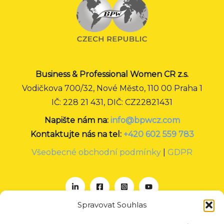
Business & Professional Women CR z.s.
Vodičkova 700/32, Nové Město, 110 00 Praha 1
IČ: 228 21 431, DIČ: CZ22821431
Napište nám na:
info@bpwcz.com
Kontaktujte nás na tel:
+420 602 559 783
Všeobecné obchodní podmínky
|
GDPR
Spravovat Souhlas