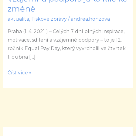
Pay
změně
Day
aktualita
,
Tiskové zprávy
/
andrea.honzova
2021:
Vzájemná
Praha (1. 4. 2021 ) – Celých 7 dní plných inspirace,
podpora
motivace, sdílení a vzájemné podpory – to je 12.
jako
ročník Equal Pay Day, který vyvrcholil ve čtvrtek
klíč
1. dubna […]
ke
změně
Číst více »