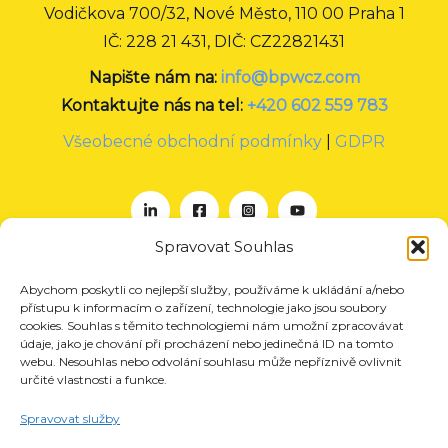
Vodičkova 700/32, Nové Město, 110 00 Praha 1
IČ: 228 21 431, DIČ: CZ22821431
Napište nám na:
info@bpwcz.com
Kontaktujte nás na tel:
+420 602 559 783
Všeobecné obchodní podmínky
|
GDPR
Spravovat Souhlas
Abychom poskytli co nejlepší služby, používáme k ukládání a/nebo
O nás
přístupu k informacím o zařízení, technologie jako jsou soubory
Projekty
cookies. Souhlas s těmito technologiemi nám umožní zpracovávat
údaje, jako je chování při procházení nebo jedinečná ID na tomto
Členství
webu. Nesouhlas nebo odvolání souhlasu může nepříznivě ovlivnit
určité vlastnosti a funkce.
Akce
Aktuality
Spravovat služby
Pro média