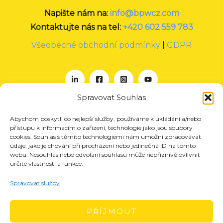
Napište nám na:
info@bpwcz.com
Kontaktujte nás na tel:
+420 602 559 783
Všeobecné obchodní podmínky
|
GDPR
Spravovat Souhlas
Abychom poskytli co nejlepší služby, používáme k ukládání a/nebo
O nás
přístupu k informacím o zařízení, technologie jako jsou soubory
Projekty
cookies. Souhlas s těmito technologiemi nám umožní zpracovávat
údaje, jako je chování při procházení nebo jedinečná ID na tomto
Členství
webu. Nesouhlas nebo odvolání souhlasu může nepříznivě ovlivnit
určité vlastnosti a funkce.
Akce
Aktuality
Spravovat služby
Pro média
Kontakt
PŘÍJMOUT