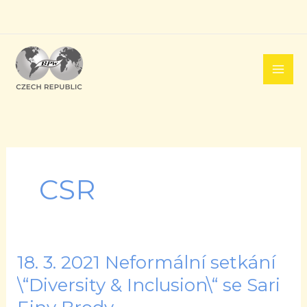
Přeskočit
na
obsah
CSR
18. 3. 2021 Neformální setkání
18.
3.
\“Diversity & Inclusion\“ se Sari
2021