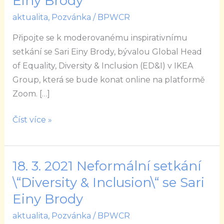
Einy Brody
Neformální
aktualita
,
Pozvánka
/
BPWCR
setkání
\“Diversity
Připojte se k moderovanému inspirativnímu
&
setkání se Sari Einy Brody, bývalou Global Head
Inclusion\“
of Equality, Diversity & Inclusion (ED&I) v IKEA
se
Group, která se bude konat online na platformě
Sari
Zoom. […]
Einy
Brody
Číst více »
18. 3. 2021 Neformální setkání
18.
3.
\“Diversity & Inclusion\“ se Sari
2021
Einy Brody
Neformální
aktualita
,
Pozvánka
/
BPWCR
setkání