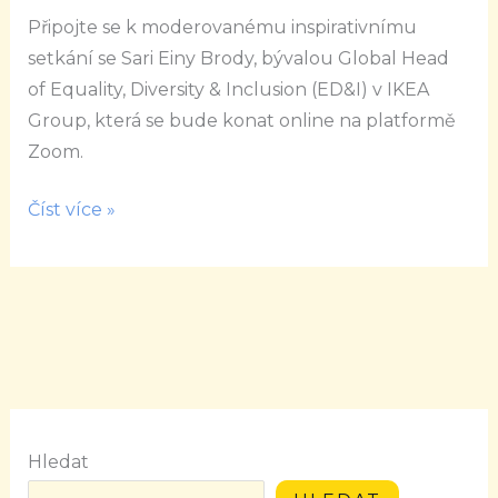
\“Diversity
Připojte se k moderovanému inspirativnímu
&
setkání se Sari Einy Brody, bývalou Global Head
Inclusion\“
of Equality, Diversity & Inclusion (ED&I) v IKEA
se
Group, která se bude konat online na platformě
Sari
Zoom.
Einy
Brody
Číst více »
Hledat