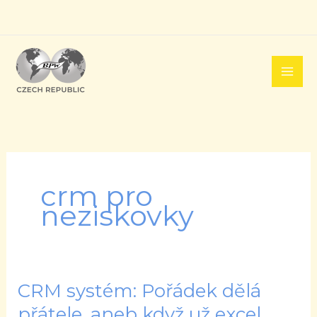
Přeskočit
na
obsah
crm pro
neziskovky
CRM systém: Pořádek dělá
CRM
systém:
přátele, aneb když už excel