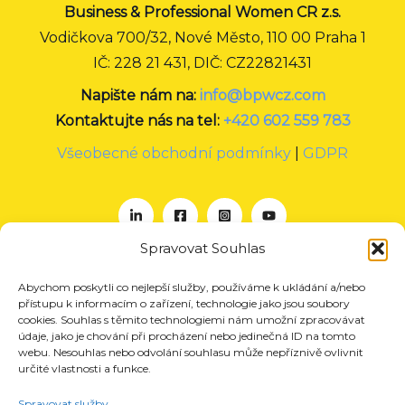
Business & Professional Women CR z.s.
Vodičkova 700/32, Nové Město, 110 00 Praha 1
IČ: 228 21 431, DIČ: CZ22821431
Napište nám na:
info@bpwcz.com
Kontaktujte nás na tel:
+420 602 559 783
Všeobecné obchodní podmínky
|
GDPR
Spravovat Souhlas
Abychom poskytli co nejlepší služby, používáme k ukládání a/nebo
O nás
přístupu k informacím o zařízení, technologie jako jsou soubory
Projekty
cookies. Souhlas s těmito technologiemi nám umožní zpracovávat
údaje, jako je chování při procházení nebo jedinečná ID na tomto
Členství
webu. Nesouhlas nebo odvolání souhlasu může nepříznivě ovlivnit
určité vlastnosti a funkce.
Akce
Aktuality
Spravovat služby