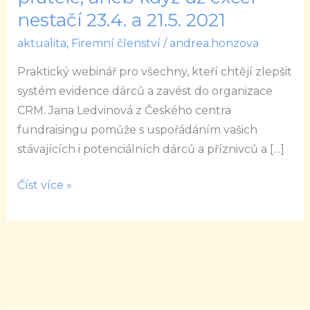
Pořádek
nestačí 23.4. a 21.5. 2021
dělá
aktualita
,
Firemní členství
/
andrea.honzova
přátele,
aneb
Praktický webinář pro všechny, kteří chtějí zlepšit
když
systém evidence dárců a zavést do organizace
už
CRM. Jana Ledvinová z Českého centra
excel
fundraisingu pomůže s uspořádáním vašich
nestačí
stávajících i potenciálních dárců a příznivců a […]
23.4.
a
Číst více »
21.5.
2021