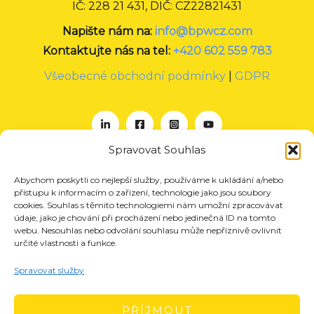
IČ: 228 21 431, DIČ: CZ22821431
Napište nám na:
info@bpwcz.com
Kontaktujte nás na tel:
+420 602 559 783
Všeobecné obchodní podmínky
|
GDPR
Spravovat Souhlas
Abychom poskytli co nejlepší služby, používáme k ukládání a/nebo
O nás
přístupu k informacím o zařízení, technologie jako jsou soubory
Projekty
cookies. Souhlas s těmito technologiemi nám umožní zpracovávat
údaje, jako je chování při procházení nebo jedinečná ID na tomto
Členství
webu. Nesouhlas nebo odvolání souhlasu může nepříznivě ovlivnit
určité vlastnosti a funkce.
Akce
Aktuality
Spravovat služby
Pro média
Kontakt
PŘÍJMOUT