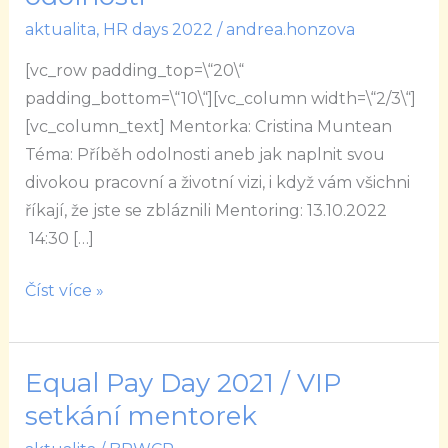
Příběh
aktualita
,
HR days 2022
/
andrea.honzova
odolnosti
[vc_row padding_top=\“20\“
padding_bottom=\“10\“][vc_column width=\“2/3\“]
[vc_column_text] Mentorka: Cristina Muntean
Téma: Příběh odolnosti aneb jak naplnit svou
divokou pracovní a životní vizi, i když vám všichni
říkají, že jste se zbláznili Mentoring: 13.10.2022
14:30 […]
Číst více »
Equal Pay Day 2021 / VIP
Equal
Pay
setkání mentorek
Day