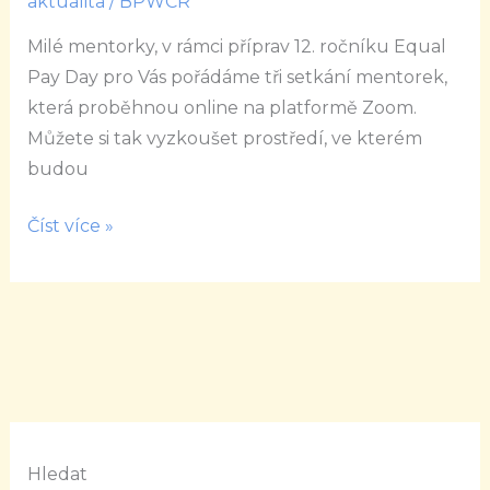
aktualita
/
BPWCR
2021
Milé mentorky, v rámci příprav 12. ročníku Equal
/
Pay Day pro Vás pořádáme tři setkání mentorek,
VIP
která proběhnou online na platformě Zoom.
setkání
Můžete si tak vyzkoušet prostředí, ve kterém
mentorek
budou
Číst více »
Hledat