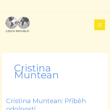
Přeskočit
na
obsah
Cristina
Muntean
Cristina Muntean: Příběh
Cristina
Muntean:
odolnosti