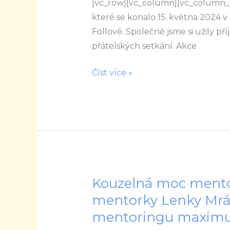
[vc_row][vc_column][vc_column_t
u
které se konalo 15. května 2024 
Ivany
Follové. Společně jsme si užily p
Follové
přátelských setkání. Akce
Číst více »
Kouzelná moc mentor
Kouzelná
moc
mentorky Lenky Mráz
mentoringové
mentoringu maxi
zóny,