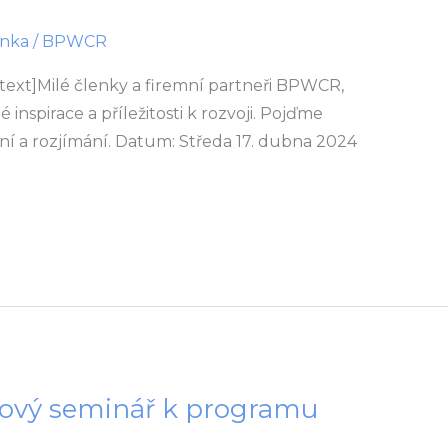
nka
/
BPWCR
ext]Milé členky a firemní partneři BPWCR,
inspirace a příležitosti k rozvoji. Pojďme
ení a rozjímání. Datum: Středa 17. dubna 2024
gový seminář k programu