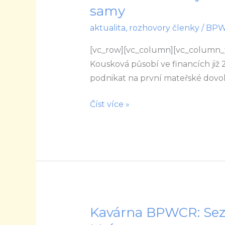
Kousková:
samy
Když
aktualita
,
rozhovory členky
/
BP
ženám
dáte
[vc_row][vc_column][vc_column_
prostor
Kousková působí ve financích již 25
realizovat
podnikat na první mateřské dovole
své
sny
Číst více »
a
cíle,
ostatní
už
zvládnou
samy
Kavárna BPWCR: Sez
Kavárna
BPWCR: