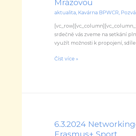
Mrázovou
Seznamte
aktualita
,
Kavárna BPWCR
,
Pozvá
se
prosím
[vc_row][vc_column][vc_column_t
s
srdečně vás zveme na setkání plné 
Lenkou
využít možnosti k propojení, sdíl
Mrázovou
Číst více »
6.3.2024 Networkin
6.3.2024
Networkingový
Erasmus+ Sport