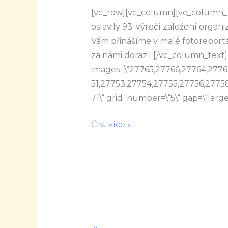
[vc_row][vc_column][vc_column_
údolí
oslavily 93. výročí založení orga
Vám přinášíme v malé fotoreport
za námi dorazil [/vc_column_text][
images=\“27765,27766,27764,2776
51,27753,27754,27755,27756,2775
71\“ grid_number=\“5\“ gap=\“larg
Číst více »