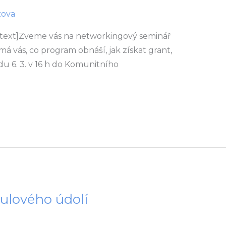
zova
text]Zveme vás na networkingový seminář
á vás, co program obnáší, jak získat grant,
edu 6. 3. v 16 h do Komunitního
ulového údolí