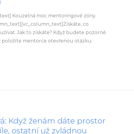
R
text] Kouzelná moc mentoringové zóny.
lumn_text][vc_column_text]Získáte, co
oužívat. Jak to získáte? Když budete pozorně
ž položíte mentorce otevřenou otázku.
á: Když ženám dáte prostor
íle, ostatní už zvládnou