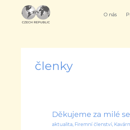
Přeskočit
na
O nás
P
obsah
členky
Děkujeme za milé set
Děkujeme
za
aktualita
,
Firemní členství
,
Kavár
milé