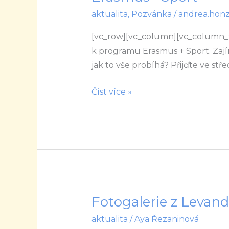
seminář
aktualita
,
Pozvánka
/
andrea.hon
k
programu
[vc_row][vc_column][vc_column_
Erasmus+
k programu Erasmus + Sport. Zajím
Sport
jak to vše probíhá? Přijďte ve stř
Číst více »
Fotogalerie z Levand
Fotogalerie
z
aktualita
/
Aya Řezaninová
Levandulového