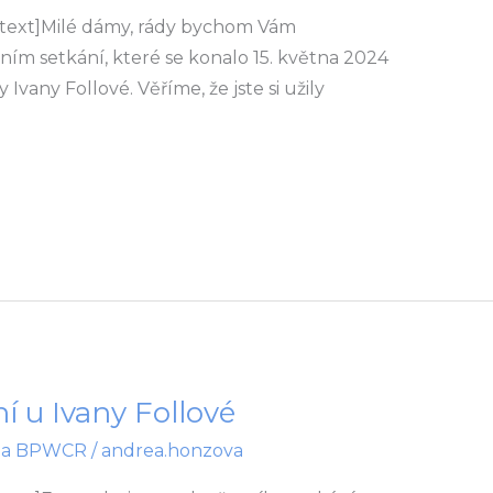
text]Milé dámy, rády bychom Vám
ím setkání, které se konalo 15. května 2024
vany Follové. Věříme, že jste si užily
í u Ivany Follové
na BPWCR
/
andrea.honzova