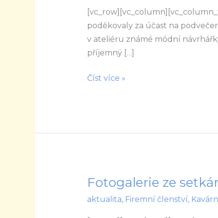
[vc_row][vc_column][vc_column_
setkání
poděkovaly za účast na podvečern
u
v ateliéru známé módní návrhářky I
Ivany
příjemný […]
Follové
Číst více »
Fotogalerie ze setkán
Fotogalerie
ze
aktualita
,
Firemní členství
,
Kavár
setkání