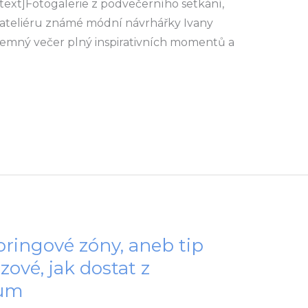
ext]Fotogalerie z podvečerního setkání,
v ateliéru známé módní návrhářky Ivany
říjemný večer plný inspirativních momentů a
ingové zóny, aneb tip
ové, jak dostat z
mum