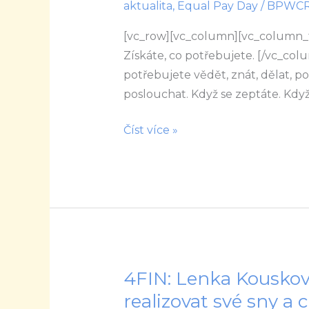
aktualita
,
Equal Pay Day
/
BPWC
aneb
tip
[vc_row][vc_column][vc_column_
mentorky
Získáte, co potřebujete. [/vc_co
Lenky
potřebujete vědět, znát, dělat, p
Mrázové,
poslouchat. Když se zeptáte. Kdy
jak
dostat
Číst více »
z
mentoringu
maximum
4FIN: Lenka Kouskov
4FIN:
Lenka
realizovat své sny a c