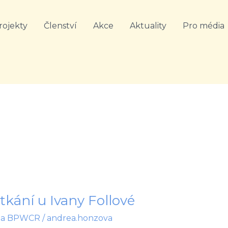
rojekty
Členství
Akce
Aktuality
Pro média
kání u Ivany Follové
na BPWCR
/
andrea.honzova