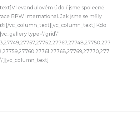
text]V levandulovém údolí jsme společně
nizace BPW International. Jak jsme se měly
áži.[/vc_column_text][vc_column_text] Kdo
vc_gallery type=\“grid\“
3,27749,27757,27752,27767,27748,27750,277
8,27759,27760,27761,27768,27769,27770,277
e\“][vc_column_text]