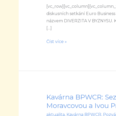
[vc_row][vc_column][vc_column_t
v
diskusních setkání Euro Business 
byznysu
názvem DIVERZITA V BYZNYSU. Kdy: 
[…]
Číst více »
Kavárna BPWCR: Sez
Kavárna
BPWCR:
Moravcovou a Ivou 
Seznamte
aktualita
,
Kavárna BPWCR
,
Pozvá