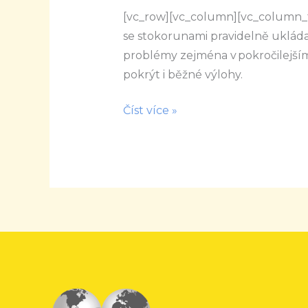
jsme
[vc_row][vc_column][vc_column_te
sdílely
se stokorunami pravidelně ukládan
s
problémy zejména v pokročilejším
Newstreamem
pokrýt i běžné výlohy.
v
Číst více »
Moseru