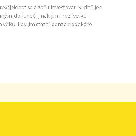
xt]Nebát se a začít investovat. Klidně jen
ými do fondů, jinak jim hrozí velké
 věku, kdy jim státní penze nedokáže