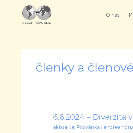
Přeskočit
na
O nás
P
obsah
členky a členov
6.6.2024 – Diverzita 
6.6.2024
–
aktualita
,
Pozvánka
/
andrea.hon
Diverzita