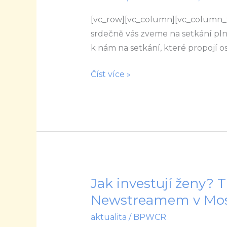
se
prosím
[vc_row][vc_column][vc_column_t
s
srdečně vás zveme na setkání plné i
Ivou
k nám na setkání, které propojí 
Moravcovou
Číst více »
a
Ivou
Prokopovou
Jak investují ženy? T
Jak
investují
Newstreamem v Mo
ženy?
aktualita
/
BPWCR
Tipy