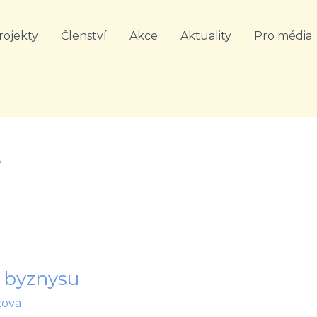
rojekty
Členství
Akce
Aktuality
Pro média
é
v byznysu
zova