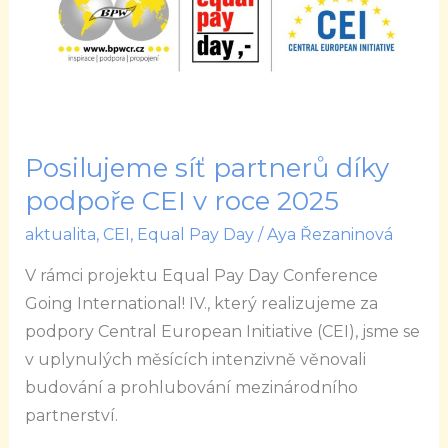
díky
podpoře
CEI
v
roce
2025
Posilujeme síť partnerů díky
podpoře CEI v roce 2025
aktualita
,
CEI
,
Equal Pay Day
/
Aya Řezaninová
V rámci projektu Equal Pay Day Conference
Going International! IV., který realizujeme za
podpory Central European Initiative (CEI), jsme se
v uplynulých měsících intenzivně věnovali
budování a prohlubování mezinárodního
partnerství.