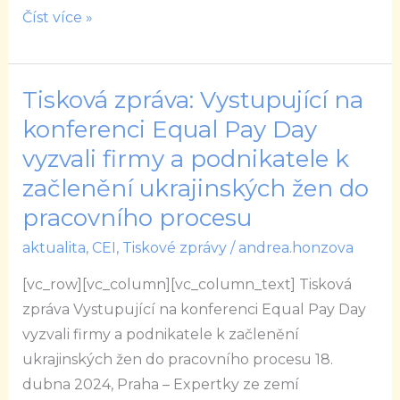
Číst více »
Tisková zpráva: Vystupující na
Tisková
zpráva:
konferenci Equal Pay Day
Vystupující
vyzvali firmy a podnikatele k
na
začlenění ukrajinských žen do
konferenci
pracovního procesu
Equal
Pay
aktualita
,
CEI
,
Tiskové zprávy
/
andrea.honzova
Day
[vc_row][vc_column][vc_column_text] Tisková
vyzvali
zpráva Vystupující na konferenci Equal Pay Day
firmy
vyzvali firmy a podnikatele k začlenění
a
ukrajinských žen do pracovního procesu 18.
podnikatele
dubna 2024, Praha – Expertky ze zemí
k