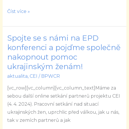
Číst více »
Spojte se s námi na EPD
Spojte
se
konferenci a pojďme společně
s
nakopnout pomoc
námi
ukrajinským ženám!
na
aktualita
,
CEI
/
BPWCR
EPD
konferenci
[vc_row][vc_column][vc_column_text]Máme za
a
sebou další online setkání partnerů projektu CEI
pojďme
(4. 4. 2024). Pracovní setkání nad situací
společně
ukrajinských žen, uprchlic před válkou, jak u nás,
nakopnout
tak v zemích partnerů a jak
pomoc