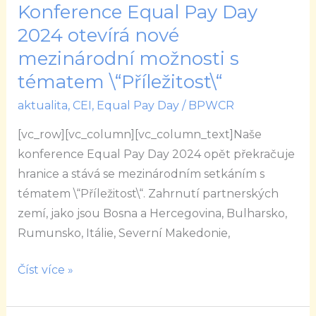
Konference Equal Pay Day
Konference
Equal
2024 otevírá nové
Pay
mezinárodní možnosti s
Day
tématem \“Příležitost\“
2024
aktualita
,
CEI
,
Equal Pay Day
/
BPWCR
otevírá
nové
[vc_row][vc_column][vc_column_text]Naše
mezinárodní
konference Equal Pay Day 2024 opět překračuje
možnosti
hranice a stává se mezinárodním setkáním s
s
tématem \“Příležitost\“. Zahrnutí partnerských
tématem
zemí, jako jsou Bosna a Hercegovina, Bulharsko,
\“Příležitost\“
Rumunsko, Itálie, Severní Makedonie,
Číst více »