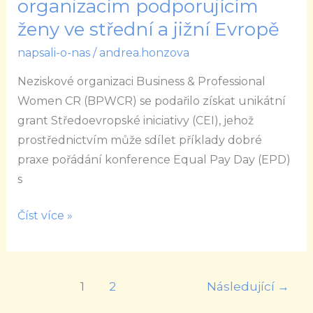
organizacím podporujícím
zkušenosti
ženy ve střední a jižní Evropě
organizacím
napsali-o-nas
/
andrea.honzova
podporujícím
ženy
Neziskové organizaci Business & Professional
ve
Women CR (BPWCR) se podařilo získat unikátní
střední
grant Středoevropské iniciativy (CEI), jehož
a
prostřednictvím může sdílet příklady dobré
jižní
praxe pořádání konference Equal Pay Day (EPD)
Evropě
s
Číst více »
1
2
Následující
→