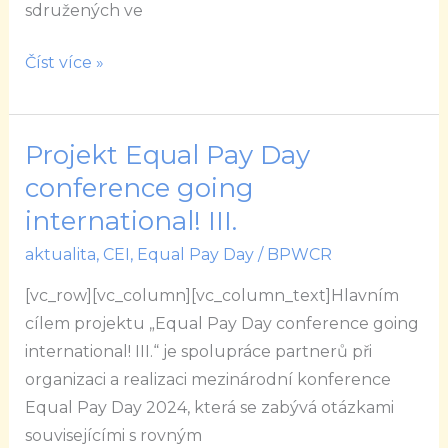
sdružených ve
začlenění
ukrajinských
Číst více »
žen
do
pracovního
Projekt Equal Pay Day
Projekt
procesu
Equal
conference going
Pay
international! III.
Day
aktualita
,
CEI
,
Equal Pay Day
/
BPWCR
conference
going
[vc_row][vc_column][vc_column_text]Hlavním
international!
cílem projektu „Equal Pay Day conference going
III.
international! III.“ je spolupráce partnerů při
organizaci a realizaci mezinárodní konference
Equal Pay Day 2024, která se zabývá otázkami
souvisejícími s rovným