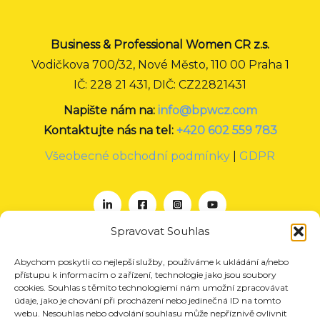
Business & Professional Women CR z.s.
Vodičkova 700/32, Nové Město, 110 00 Praha 1
IČ: 228 21 431, DIČ: CZ22821431
Napište nám na:
info@bpwcz.com
Kontaktujte nás na tel:
+420 602 559 783
Všeobecné obchodní podmínky
|
GDPR
Spravovat Souhlas
Abychom poskytli co nejlepší služby, používáme k ukládání a/nebo
O nás
přístupu k informacím o zařízení, technologie jako jsou soubory
Projekty
cookies. Souhlas s těmito technologiemi nám umožní zpracovávat
údaje, jako je chování při procházení nebo jedinečná ID na tomto
Členství
webu. Nesouhlas nebo odvolání souhlasu může nepříznivě ovlivnit