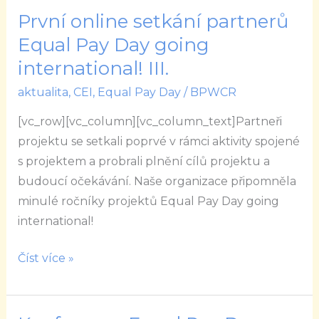
První online setkání partnerů
První
online
Equal Pay Day going
setkání
international! III.
partnerů
aktualita
,
CEI
,
Equal Pay Day
/
BPWCR
Equal
Pay
[vc_row][vc_column][vc_column_text]Partneři
Day
projektu se setkali poprvé v rámci aktivity spojené
going
s projektem a probrali plnění cílů projektu a
international!
budoucí očekávání. Naše organizace připomněla
III.
minulé ročníky projektů Equal Pay Day going
international!
Číst více »