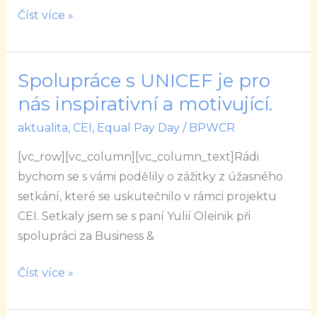
ukrajinským
Číst více »
ženám!
Spolupráce s UNICEF je pro
Spolupráce
s
nás inspirativní a motivující.
UNICEF
aktualita
,
CEI
,
Equal Pay Day
/
BPWCR
je
[vc_row][vc_column][vc_column_text]Rádi
pro
bychom se s vámi podělily o zážitky z úžasného
nás
setkání, které se uskutečnilo v rámci projektu
inspirativní
CEI. Setkaly jsem se s paní Yulií Oleinik při
a
spolupráci za Business &
motivující.
Číst více »