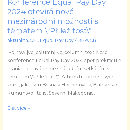
Konference Equal Pay Day
Konference
Equal
2024 otevírá nové
Pay
mezinárodní možnosti s
Day
tématem \“Příležitost\“
2024
aktualita
,
CEI
,
Equal Pay Day
/
BPWCR
otevírá
nové
[vc_row][vc_column][vc_column_text]Naše
mezinárodní
konference Equal Pay Day 2024 opět překračuje
možnosti
hranice a stává se mezinárodním setkáním s
s
tématem \“Příležitost\“. Zahrnutí partnerských
tématem
zemí, jako jsou Bosna a Hercegovina, Bulharsko,
\“Příležitost\“
Rumunsko, Itálie, Severní Makedonie,
Číst více »