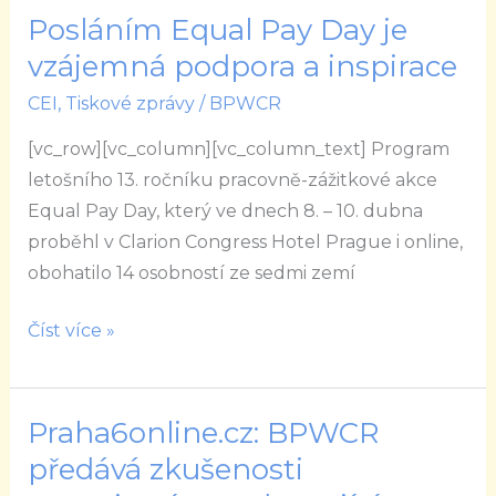
Posláním Equal Pay Day je
Posláním
Equal
vzájemná podpora a inspirace
Pay
CEI
,
Tiskové zprávy
/
BPWCR
Day
[vc_row][vc_column][vc_column_text] Program
je
letošního 13. ročníku pracovně-zážitkové akce
vzájemná
Equal Pay Day, který ve dnech 8. – 10. dubna
podpora
proběhl v Clarion Congress Hotel Prague i online,
a
obohatilo 14 osobností ze sedmi zemí
inspirace
Číst více »
Praha6online.cz: BPWCR
Praha6online.cz:
BPWCR
předává zkušenosti
předává