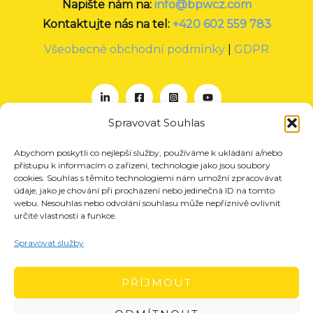
Napište nám na:
info@bpwcz.com
Kontaktujte nás na tel:
+420 602 559 783
Všeobecné obchodní podmínky
|
GDPR
Spravovat Souhlas
Abychom poskytli co nejlepší služby, používáme k ukládání a/nebo
O nás
přístupu k informacím o zařízení, technologie jako jsou soubory
Projekty
cookies. Souhlas s těmito technologiemi nám umožní zpracovávat
údaje, jako je chování při procházení nebo jedinečná ID na tomto
Členství
webu. Nesouhlas nebo odvolání souhlasu může nepříznivě ovlivnit
určité vlastnosti a funkce.
Akce
Aktuality
Spravovat služby
Pro média
Kontakt
PŘÍJMOUT