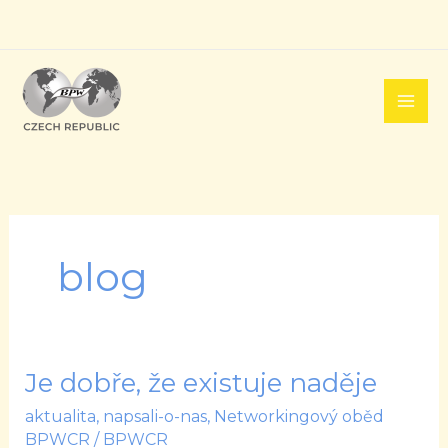
Přeskočit
na
obsah
blog
Je dobře, že existuje naděje
Je
dobře,
aktualita
,
napsali-o-nas
,
Networkingový oběd
že
BPWCR
/
BPWCR