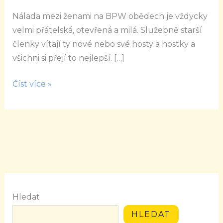
existuje
Nálada mezi ženami na BPW obědech je vždycky
naděje
velmi přátelská, otevřená a milá. Služebně starší
členky vítají ty nové nebo své hosty a hostky a
všichni si přejí to nejlepší. […]
Číst více »
Hledat
HLEDAT