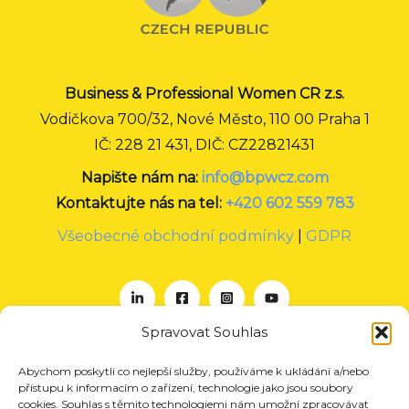
Business & Professional Women CR z.s.
Vodičkova 700/32, Nové Město, 110 00 Praha 1
IČ: 228 21 431, DIČ: CZ22821431
Napište nám na:
info@bpwcz.com
Kontaktujte nás na tel:
+420 602 559 783
Všeobecné obchodní podmínky
|
GDPR
Spravovat Souhlas
Abychom poskytli co nejlepší služby, používáme k ukládání a/nebo
O nás
přístupu k informacím o zařízení, technologie jako jsou soubory
Projekty
cookies. Souhlas s těmito technologiemi nám umožní zpracovávat