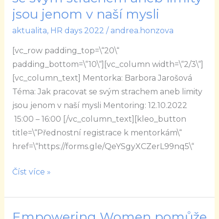
Jak
jsou jenom v naší mysli
pracovat
aktualita
,
HR days 2022
/
andrea.honzova
se
svým
[vc_row padding_top=\“20\“
strachem
padding_bottom=\“10\“][vc_column width=\“2/3\“]
aneb
[vc_column_text] Mentorka: Barbora Jarošová
limity
Téma: Jak pracovat se svým strachem aneb limity
jsou
jsou jenom v naší mysli Mentoring: 12.10.2022
jenom
15:00 – 16:00 [/vc_column_text][kleo_button
v
title=\“Přednostní registrace k mentorkám\“
naší
href=\“https://forms.gle/QeYSgyXCZerL99nq5\“
mysli
Číst více »
Empowering Women pomůže
Empowering