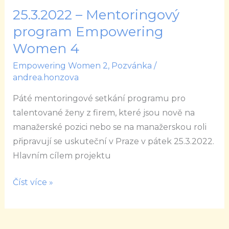
25.3.2022 – Mentoringový
25.3.2022
–
program Empowering
Mentoringový
Women 4
program
Empowering Women 2
,
Pozvánka
/
Empowering
andrea.honzova
Women
Páté mentoringové setkání programu pro
4
talentované ženy z firem, které jsou nově na
manažerské pozici nebo se na manažerskou roli
připravují se uskuteční v Praze v pátek 25.3.2022.
Hlavním cílem projektu
Číst více »