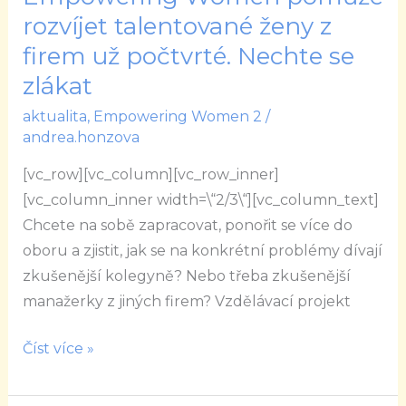
Women
rozvíjet talentované ženy z
pomůže
firem už počtvrté. Nechte se
rozvíjet
zlákat
talentované
aktualita
,
Empowering Women 2
/
ženy
andrea.honzova
z
firem
[vc_row][vc_column][vc_row_inner]
už
[vc_column_inner width=\“2/3\“][vc_column_text]
počtvrté.
Chcete na sobě zapracovat, ponořit se více do
Nechte
oboru a zjistit, jak se na konkrétní problémy dívají
se
zkušenější kolegyně? Nebo třeba zkušenější
zlákat
manažerky z jiných firem? Vzdělávací projekt
Číst více »