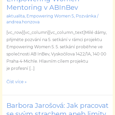
projektu
Mentoring v ABInBev
Empowering
aktualita
,
Empowering Women 5
,
Pozvánka
/
Women
andrea.honzova
Mentoring
[vc_row][vc_column][vc_column_text]Milé dámy,
v
přijměte pozvání na 5. setkání v rámci projektu
ABInBev
Empowering Women 5. 5. setkání proběhne ve
společnosti AB InBev, Vyskočilova 1422/1A, 140 00
Praha 4-Michle. Hlavním cílem projektu
je profesní […]
Číst více »
Barbora Jarošová: Jak pracovat
Barbora
Jarošová:
se svým strachem aneb limity