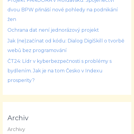
Projekt PANDORA v Moldavsku: Spojenectví
dvou BPW přináší nové pohledy na podnikání
žen
Ochrana dat není jednorázový projekt
Jak (ne)začínat od kódu: Dialog DigiSkill o tvorbě
webů bez programování
ČT24: Lídr v kyberbezpečnosti s problémy s
bydlením. Jak je na tom Česko v Indexu
prosperity?
Archiv
Archivy