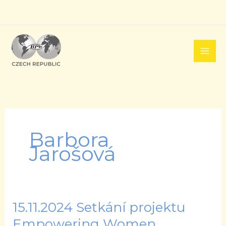
Přeskočit
na
obsah
Barbora
Jarošová
15.11.2024 Setkání projektu
15.11.2024
Setkání
Empowering Women