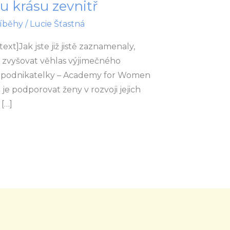
ou krásu zevnitř
íběhy
/
Lucie Šťastná
t]Jak jste již jistě zaznamenaly,
á zvyšovat věhlas výjimečného
í podnikatelky – Academy for Women
e podporovat ženy v rozvoji jejich
[…]