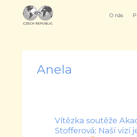
Přeskočit
na
O nás
P
obsah
Anela
Vítězka soutěže Ak
Vítězka
soutěže
Stofferová: Naší vizí
Akademie