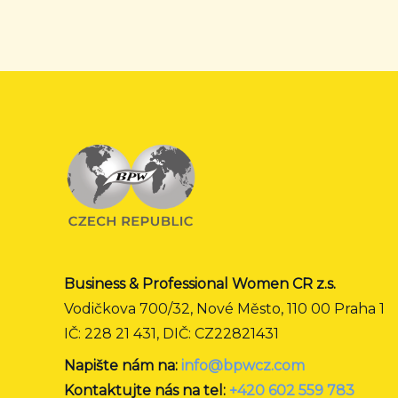
Business & Professional Women CR z.s.
Vodičkova 700/32, Nové Město, 110 00 Praha 1
IČ: 228 21 431, DIČ: CZ22821431
Napište nám na:
info@bpwcz.com
Kontaktujte nás na tel:
+420 602 559 783