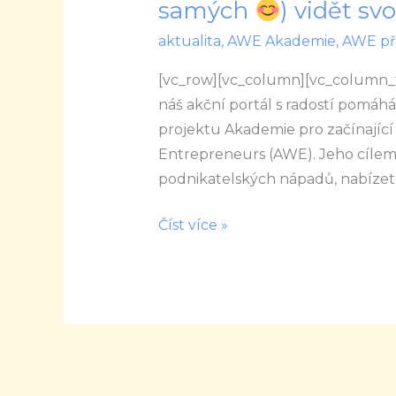
samých
) vidět sv
AWE
aktualita
,
AWE Akademie
,
AWE př
Eliška
Stofferová:
[vc_row][vc_column][vc_column_tex
Naší
náš akční portál s radostí pomáh
vizí
projektu Akademie pro začínajíc
je
Entrepreneurs (AWE). Jeho cílem j
naučit
podnikatelských nápadů, nabízet 
ženy
(včetně
Číst více »
nás
samých
)
vidět
svou
krásu