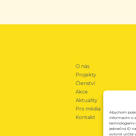
O nás
Projekty
Členství
Akce
Aktuality
Pro média
Abychom poskyt
Kontakt
informacím o za
technologiemi 
jedinečná ID n
ovlivnit určité 