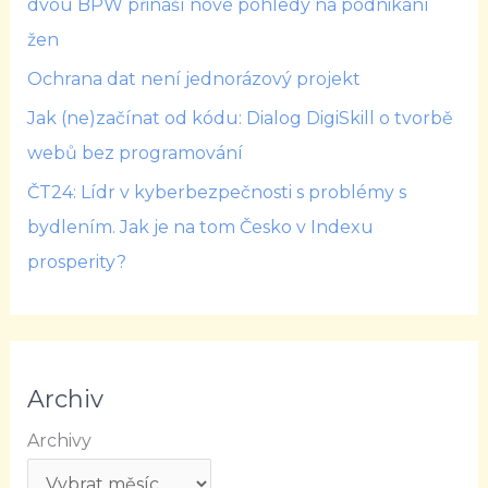
dvou BPW přináší nové pohledy na podnikání
žen
Ochrana dat není jednorázový projekt
Jak (ne)začínat od kódu: Dialog DigiSkill o tvorbě
webů bez programování
ČT24: Lídr v kyberbezpečnosti s problémy s
bydlením. Jak je na tom Česko v Indexu
prosperity?
Archiv
Archivy