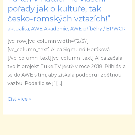
Heráková
pořady jak o kultuře, tak
:
česko-romských vztazích!”
““V
aktualita
,
AWE Akademie
,
AWE příběhy
/
BPWCR
Tuke.TV
natáčíme
[vc_row][vc_column width=\“2/3\“]
vlastní
[vc_column_text] Alica Sigmund Heráková
pořady
[/vc_column_text][vc_column_text] Alica začala
jak
tvořit projekt Tuke.TV ještě v roce 2018. Přihlásila
o
se do AWE s tím, aby získala podporu i zpětnou
kultuře,
vazbu. Podařilo se jí […]
tak
česko-
Číst více »
romských
vztazích!”