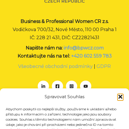
Business & Professional Women CR z.s.
Vodičkova 700/32, Nové Město, 110 00 Praha 1
IČ: 228 21 431, DIČ: CZ22821431
Napište nám na:
info@bpwcz.com
Kontaktujte nás na tel:
+420 602 559 783
Všeobecné obchodní podmínky
|
GDPR
Spravovat Souhlas
Abychom poskytli co nejlepší služby, používáme k ukládání a/nebo
O nás
přístupu k informacím o zařízení, technologie jako jsou soubory
Projekty
cookies. Souhlas s těmito technologiemi nám umožní zpracovávat
údaje, jako je chování při procházení nebo jedinečná ID na tomto
Členství