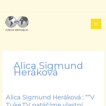
Přeskočit
na
obsah
Alica Sigmund
Heráková
Alica Sigmund Heráková : ““V
Alica
Sigmund
Tuke.TV natáčíme vlastní