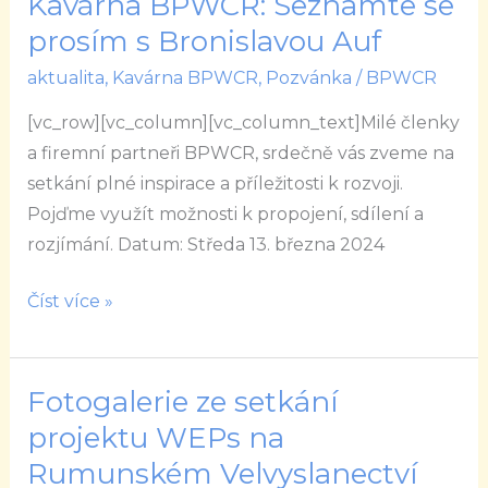
Kavárna BPWCR: Seznamte se
Kavárna
BPWCR:
prosím s Bronislavou Auf
Seznamte
aktualita
,
Kavárna BPWCR
,
Pozvánka
/
BPWCR
se
[vc_row][vc_column][vc_column_text]Milé členky
prosím
a firemní partneři BPWCR, srdečně vás zveme na
s
setkání plné inspirace a příležitosti k rozvoji.
Bronislavou
Pojďme využít možnosti k propojení, sdílení a
Auf
rozjímání. Datum: Středa 13. března 2024
Číst více »
Fotogalerie ze setkání
Fotogalerie
ze
projektu WEPs na
setkání
Rumunském Velvyslanectví