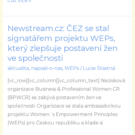
Číst více »
Newstream.cz: ČEZ se stal
Newstream.cz:
ČEZ
signatářem projektu WEPs,
se
který zlepšuje postavení žen
stal
ve společnosti
signatářem
aktualita
,
napsali-o-nas
,
WEPs
/
Lucie Šťastná
projektu
WEPs,
[vc_row][vc_column][vc_column_text] Nezisková
který
organizace Business & Professional Women CR
zlepšuje
(BPWCR) se zabývá postavením žen ve
postavení
společnosti. Organizace se stala ambasadorkou
žen
projektu Women´s Empowerment Principles
ve
(WEPs) pro Českou republiku a klade si
společnosti