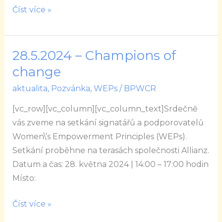
Číst více »
28.5.2024 – Champions of
28.5.2024
–
change
Champions
aktualita
,
Pozvánka
,
WEPs
/
BPWCR
of
[vc_row][vc_column][vc_column_text]Srdečně
change
vás zveme na setkání signatářů a podporovatelů
Women\’s Empowerment Principles (WEPs).
Setkání proběhne na terasách společnosti Allianz.
Datum a čas: 28. května 2024 | 14:00 – 17:00 hodin
Místo:
Číst více »