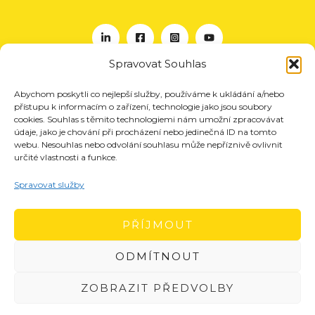
Spravovat Souhlas
Abychom poskytli co nejlepší služby, používáme k ukládání a/nebo
O nás
přístupu k informacím o zařízení, technologie jako jsou soubory
Projekty
cookies. Souhlas s těmito technologiemi nám umožní zpracovávat
údaje, jako je chování při procházení nebo jedinečná ID na tomto
Členství
webu. Nesouhlas nebo odvolání souhlasu může nepříznivě ovlivnit
určité vlastnosti a funkce.
Akce
Aktuality
Spravovat služby
Pro média
Kontakt
PŘÍJMOUT
ODMÍTNOUT
ZOBRAZIT PŘEDVOLBY