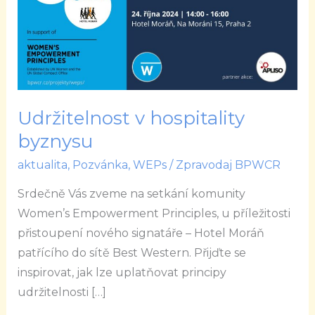
byznysu
Udržitelnost v hospitality
byznysu
aktualita
,
Pozvánka
,
WEPs
/
Zpravodaj BPWCR
Srdečně Vás zveme na setkání komunity
Women’s Empowerment Principles, u příležitosti
přistoupení nového signatáře – Hotel Moráň
patřícího do sítě Best Western. Přijďte se
inspirovat, jak lze uplatňovat principy
udržitelnosti […]