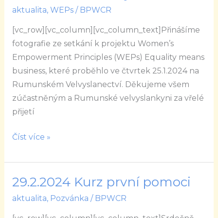
projektu
aktualita
,
WEPs
/
BPWCR
WEPs
na
[vc_row][vc_column][vc_column_text]Přinášíme
Rumunském
fotografie ze setkání k projektu Women’s
Velvyslanectví
Empowerment Principles (WEPs) Equality means
business, které proběhlo ve čtvrtek 25.1.2024 na
Rumunském Velvyslanectví. Děkujeme všem
zúčastněným a Rumunské velvyslankyni za vřelé
přijetí
Číst více »
29.2.2024 Kurz první pomoci
29.2.2024
Kurz
aktualita
,
Pozvánka
/
BPWCR
první