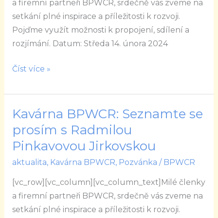
ŠIMONOU
a firemní partneři BPWCR, srdečně vás zveme na
MAŠKOVOU
setkání plné inspirace a příležitosti k rozvoji.
Pojďme využít možnosti k propojení, sdílení a
rozjímání. Datum: Středa 14. února 2024
Číst více »
Kavárna BPWCR: Seznamte se
Kavárna
BPWCR:
prosím s Radmilou
Seznamte
Pinkavovou Jirkovskou
se
aktualita
,
Kavárna BPWCR
,
Pozvánka
/
BPWCR
prosím
s
[vc_row][vc_column][vc_column_text]Milé členky
Radmilou
a firemní partneři BPWCR, srdečně vás zveme na
Pinkavovou
setkání plné inspirace a příležitosti k rozvoji.