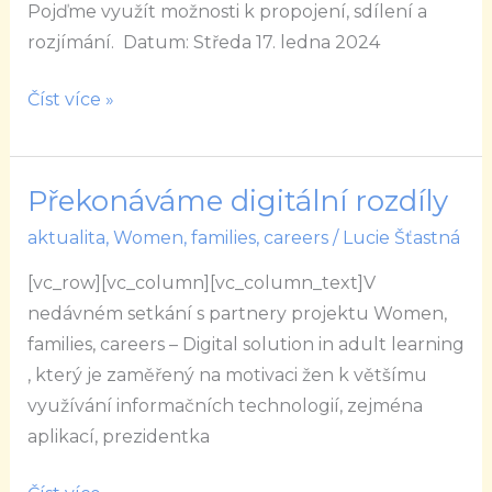
Jirkovskou
Pojďme využít možnosti k propojení, sdílení a
rozjímání. Datum: Středa 17. ledna 2024
Číst více »
Překonáváme digitální rozdíly
Překonáváme
digitální
aktualita
,
Women, families, careers
/
Lucie Šťastná
rozdíly
[vc_row][vc_column][vc_column_text]V
nedávném setkání s partnery projektu Women,
families, careers – Digital solution in adult learning
, který je zaměřený na motivaci žen k většímu
využívání informačních technologií, zejména
aplikací, prezidentka