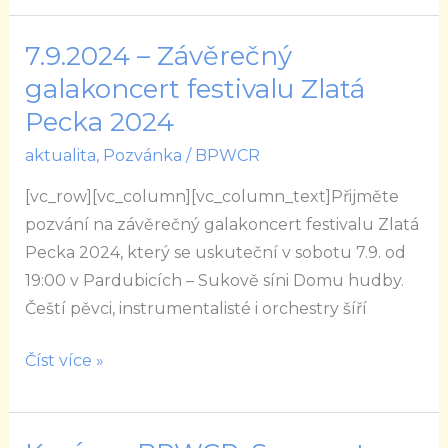
7.9.2024 – Závěrečný
7.9.2024
–
galakoncert festivalu Zlatá
Závěrečný
Pecka 2024
galakoncert
aktualita
,
Pozvánka
/
BPWCR
festivalu
Zlatá
[vc_row][vc_column][vc_column_text]Přijměte
Pecka
pozvání na závěrečný galakoncert festivalu Zlatá
2024
Pecka 2024, který se uskuteční v sobotu 7.9. od
19:00 v Pardubicích – Sukově síni Domu hudby.
Čeští pěvci, instrumentalisté i orchestry šíří
Číst více »