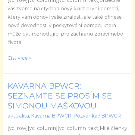
[vc_row][vc_column][vc_column_text]Srdečně
pomoci
vás zveme na čtyřhodinový kurz první pomoci,
který vám obnoví vaše znalosti, ale také přinese
nové dovednosti v poskytování pomoci, která
může být rozhodující pro záchranu zdraví nebo
života.
Číst více »
KAVÁRNA BPWCR:
KAVÁRNA
BPWCR:
SEZNAMTE SE PROSÍM SE
SEZNAMTE
ŠIMONOU MAŠKOVOU
SE
aktualita
,
Kavárna BPWCR
,
Pozvánka
/
BPWCR
PROSÍM
SE
[vc_row][vc_column][vc_column_text]Milé členky