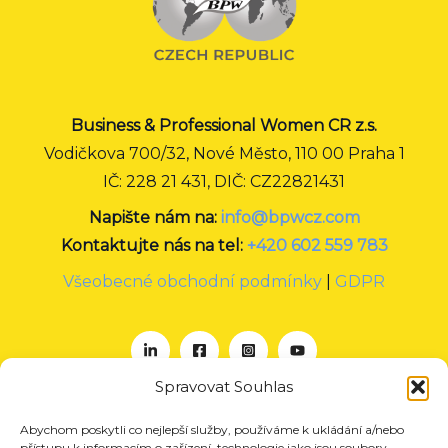
Business & Professional Women CR z.s.
Vodičkova 700/32, Nové Město, 110 00 Praha 1
IČ: 228 21 431, DIČ: CZ22821431
Napište nám na:
info@bpwcz.com
Kontaktujte nás na tel:
+420 602 559 783
Všeobecné obchodní podmínky
|
GDPR
Spravovat Souhlas
Abychom poskytli co nejlepší služby, používáme k ukládání a/nebo
O nás
přístupu k informacím o zařízení, technologie jako jsou soubory