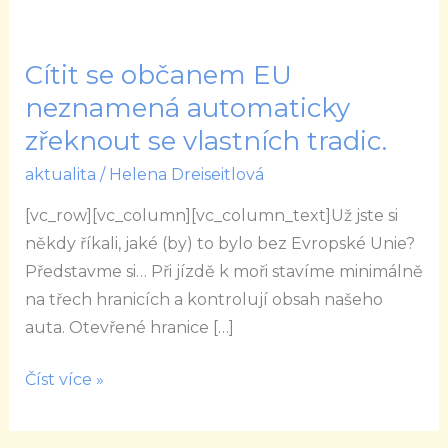
Cítit se občanem EU
Cítit
se
neznamená automaticky
občanem
zřeknout se vlastních tradic.
EU
aktualita
/
Helena Dreiseitlová
neznamená
automaticky
[vc_row][vc_column][vc_column_text]Už jste si
zřeknout
někdy říkali, jaké (by) to bylo bez Evropské Unie?
se
Představme si… Při jízdě k moři stavíme minimálně
vlastních
na třech hranicích a kontrolují obsah našeho
tradic.
auta. Otevřené hranice […]
Číst více »