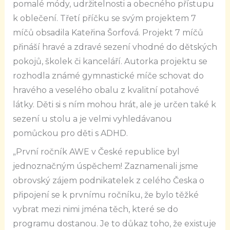
pomalé módy, udržitelnosti a obecného přístupu
k oblečení. Třetí příčku se svým projektem 7
míčů obsadila Kateřina Šorfová. Projekt 7 míčů
přináší hravé a zdravé sezení vhodné do dětských
pokojů, školek či kanceláří. Autorka projektu se
rozhodla známé gymnastické míče schovat do
hravého a veselého obalu z kvalitní potahové
látky. Děti si s ním mohou hrát, ale je určen také k
sezení u stolu a je velmi vyhledávanou
pomůckou pro děti s ADHD.
„První ročník AWE v České republice byl
jednoznačným úspěchem! Zaznamenali jsme
obrovský zájem podnikatelek z celého Česka o
připojení se k prvnímu ročníku, že bylo těžké
vybrat mezi nimi jména těch, které se do
programu dostanou. Je to důkaz toho, že existuje