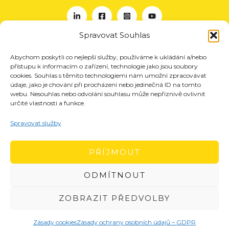
Spravovat Souhlas
Abychom poskytli co nejlepší služby, používáme k ukládání a/nebo
O nás
přístupu k informacím o zařízení, technologie jako jsou soubory
Projekty
cookies. Souhlas s těmito technologiemi nám umožní zpracovávat
údaje, jako je chování při procházení nebo jedinečná ID na tomto
Členství
webu. Nesouhlas nebo odvolání souhlasu může nepříznivě ovlivnit
určité vlastnosti a funkce.
Akce
Aktuality
Spravovat služby
Pro média
Kontakt
PŘÍJMOUT
ODMÍTNOUT
ZOBRAZIT PŘEDVOLBY
Zásady cookies
Zásady ochrany osobních údajů – GDPR