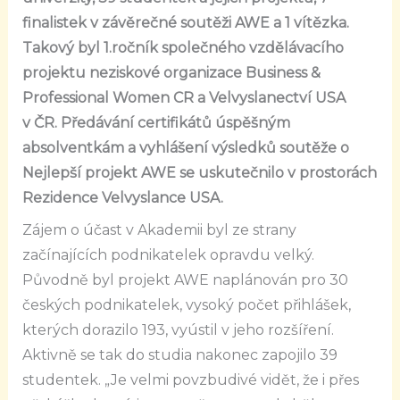
finalistek v závěrečné soutěži AWE a 1 vítězka.
Takový byl 1.ročník společného vzdělávacího
projektu neziskové organizace Business &
Professional Women CR a Velvyslanectví USA
v ČR. Předávání certifikátů úspěšným
absolventkám a vyhlášení výsledků soutěže o
Nejlepší projekt AWE se uskutečnilo v prostorách
Rezidence Velvyslance USA.
Zájem o účast v Akademii byl ze strany
začínajících podnikatelek opravdu velký.
Původně byl projekt AWE naplánován pro 30
českých podnikatelek, vysoký počet přihlášek,
kterých dorazilo 193, vyústil v jeho rozšíření.
Aktivně se tak do studia nakonec zapojilo 39
studentek. „Je velmi povzbudivé vidět, že i přes