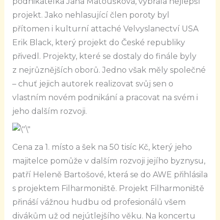
podnikatelka Jana Matoušková, vybrala nejlepší
projekt. Jako nehlasující člen poroty byl
přítomen i kulturní attaché Velvyslanectví USA
Erik Black, který projekt do České republiky
přivedl. Projekty, které se dostaly do finále byly
z nejrůznějších oborů. Jedno však měly společné
– chuť jejich autorek realizovat svůj sen o
vlastním novém podnikání a pracovat na svém i
jeho dalším rozvoji.
Cena za 1. místo a šek na 50 tisíc Kč, který jeho
majitelce pomůže v dalším rozvoji jejího byznysu,
patří Heleně Bartošové, která se do AWE přihlásila
s projektem Filharmoniště. Projekt Filharmoniště
přináší vážnou hudbu od profesionálů všem
divákům už od nejútlejšího věku. Na koncertu