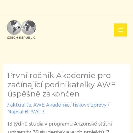
Přeskočit
na
obsah
První ročník Akademie pro
začínající podnikatelky AWE
úspěšně zakončen
/
aktualita
,
AWE Akademie
,
Tiskové zprávy
/
Napsal
BPWCR
13 týdnů studia v programu Arizonské státní
univerzity, 39 studentek a jejich projektů, 7