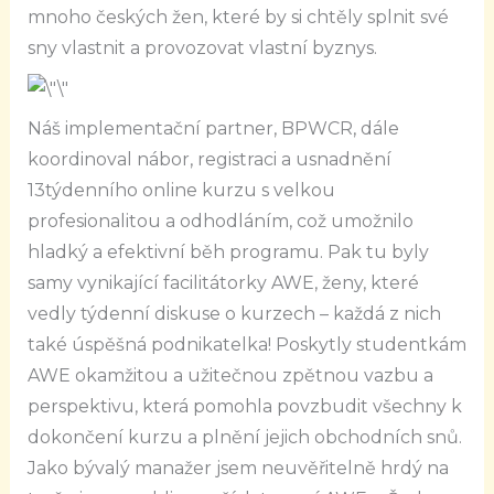
mnoho českých žen, které by si chtěly splnit své
sny vlastnit a provozovat vlastní byznys.
Náš implementační partner, BPWCR, dále
koordinoval nábor, registraci a usnadnění
13týdenního online kurzu s velkou
profesionalitou a odhodláním, což umožnilo
hladký a efektivní běh programu. Pak tu byly
samy vynikající facilitátorky AWE, ženy, které
vedly týdenní diskuse o kurzech – každá z nich
také úspěšná podnikatelka! Poskytly studentkám
AWE okamžitou a užitečnou zpětnou vazbu a
perspektivu, která pomohla povzbudit všechny k
dokončení kurzu a plnění jejich obchodních snů.
Jako bývalý manažer jsem neuvěřitelně hrdý na