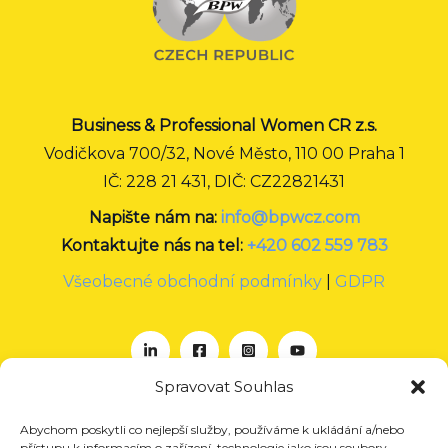
Business & Professional Women CR z.s.
Vodičkova 700/32, Nové Město, 110 00 Praha 1
IČ: 228 21 431, DIČ: CZ22821431
Napište nám na:
info@bpwcz.com
Kontaktujte nás na tel:
+420 602 559 783
Všeobecné obchodní podmínky
|
GDPR
Spravovat Souhlas
Abychom poskytli co nejlepší služby, používáme k ukládání a/nebo
O nás
přístupu k informacím o zařízení, technologie jako jsou soubory