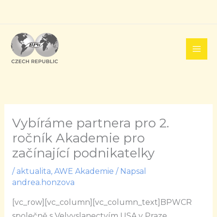
Přeskočit
na
obsah
Vybíráme partnera pro 2.
ročník Akademie pro
začínající podnikatelky
/
aktualita
,
AWE Akademie
/ Napsal
andrea.honzova
[vc_row][vc_column][vc_column_text]
BPWCR
společně s Velvyslanectvím USA v Praze