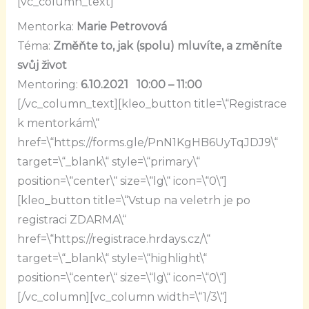
[vc_column_text]
Mentorka:
Marie Petrovová
Téma:
Změňte to, jak (spolu) mluvíte, a změníte
svůj život
Mentoring:
6.10.2021 10:00 – 11:00
[/vc_column_text][kleo_button title=\“Registrace
k mentorkám\“
href=\“https://forms.gle/PnN1KgHB6UyTqJDJ9\“
target=\“_blank\“ style=\“primary\“
position=\“center\“ size=\“lg\“ icon=\“0\“]
[kleo_button title=\“Vstup na veletrh je po
registraci ZDARMA\“
href=\“https://registrace.hrdays.cz/\“
target=\“_blank\“ style=\“highlight\“
position=\“center\“ size=\“lg\“ icon=\“0\“]
[/vc_column][vc_column width=\“1/3\“]