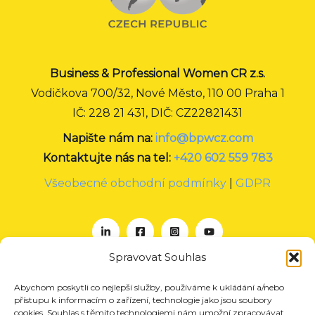
Business & Professional Women CR z.s.
Vodičkova 700/32, Nové Město, 110 00 Praha 1
IČ: 228 21 431, DIČ: CZ22821431
Napište nám na:
info@bpwcz.com
Kontaktujte nás na tel:
+420 602 559 783
Všeobecné obchodní podmínky
|
GDPR
Spravovat Souhlas
Abychom poskytli co nejlepší služby, používáme k ukládání a/nebo
O nás
přístupu k informacím o zařízení, technologie jako jsou soubory
Projekty
cookies. Souhlas s těmito technologiemi nám umožní zpracovávat