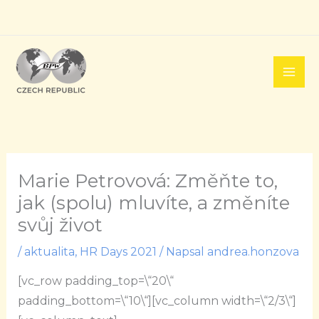
Přeskočit
na
obsah
Marie Petrovová: Změňte to,
jak (spolu) mluvíte, a změníte
svůj život
/
aktualita
,
HR Days 2021
/ Napsal
andrea.honzova
[vc_row padding_top=\“20\“
padding_bottom=\“10\“][vc_column width=\“2/3\“]