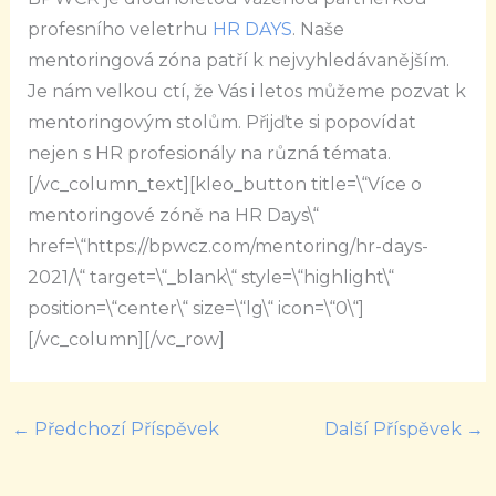
profesního veletrhu
HR DAYS
. Naše
mentoringová zóna patří k nejvyhledávanějším.
Je nám velkou ctí, že Vás i letos můžeme pozvat k
mentoringovým stolům. Přijďte si popovídat
nejen s HR profesionály na různá témata.
[/vc_column_text][kleo_button title=\“Více o
mentoringové zóně na HR Days\“
href=\“https://bpwcz.com/mentoring/hr-days-
2021/\“ target=\“_blank\“ style=\“highlight\“
position=\“center\“ size=\“lg\“ icon=\“0\“]
[/vc_column][/vc_row]
←
Předchozí Příspěvek
Další Příspěvek
→