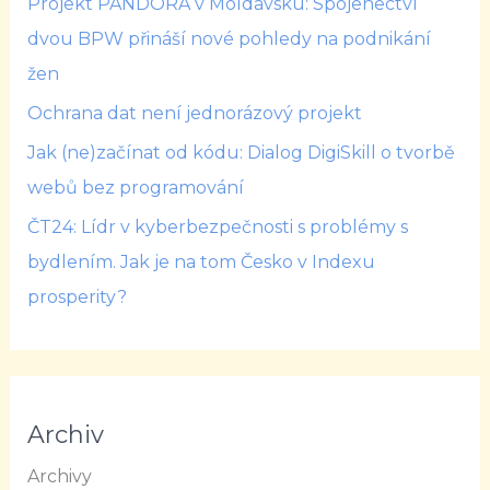
Projekt PANDORA v Moldavsku: Spojenectví
dvou BPW přináší nové pohledy na podnikání
žen
Ochrana dat není jednorázový projekt
Jak (ne)začínat od kódu: Dialog DigiSkill o tvorbě
webů bez programování
ČT24: Lídr v kyberbezpečnosti s problémy s
bydlením. Jak je na tom Česko v Indexu
prosperity?
Archiv
Archivy