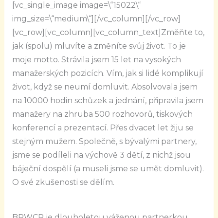
[vc_single_image image=\“15022\“
img_size=\“medium\“][/vc_column][/vc_row]
[vc_row][vc_column][vc_column_text]Změňte to,
jak (spolu) mluvíte a změníte svůj život. To je
moje motto. Strávila jsem 15 let na vysokých
manažerských pozicích. Vím, jak si lidé komplikují
život, když se neumí domluvit. Absolvovala jsem
na 10000 hodin schůzek a jednání, připravila jsem
manažery na zhruba 500 rozhovorů, tiskových
konferencí a prezentací. Přes dvacet let žiju se
stejným mužem. Společně, s bývalými partnery,
jsme se podíleli na výchově 3 dětí, z nichž jsou
báječní dospělí (a museli jsme se umět domluvit).
O své zkušenosti se dělím.
BPWCR je dlouholetou váženou partnerkou